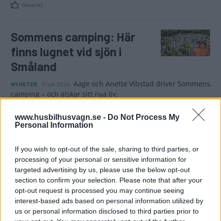
Gasa (4)
Sommens camping: Här
finns lugnet vid sjön i
Småland
Aage och Anette Vibstad driver Sommens
NYHETER
17 juli 2024
camping – och älskar sitt nya liv.
Gasa (24)
www.husbilhusvagn.se -
Do Not Process My
Personal Information
”Jojo-väder” på landets
If you wish to opt-out of the sale, sharing to third parties, or
campingplatser
processing of your personal or sensitive information for
targeted advertising by us, please use the below opt-out
12 populära campingplaster i Sverige –
NYHETER
16 juli 2024
section to confirm your selection. Please note that after your
här finns solen.
opt-out request is processed you may continue seeing
interest-based ads based on personal information utilized by
Gasa (17)
us or personal information disclosed to third parties prior to