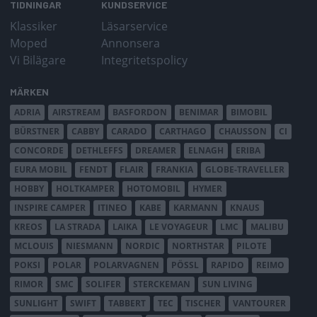
TIDNINGAR
KUNDSERVICE
Klassiker
Läsarservice
Moped
Annonsera
Vi Bilägare
Integritetspolicy
MÄRKEN
ADRIA
AIRSTREAM
BASFORDON
BENIMAR
BIMOBIL
BÜRSTNER
CABBY
CARADO
CARTHAGO
CHAUSSON
CI
CONCORDE
DETHLEFFS
DREAMER
ELNAGH
ERIBA
EURA MOBIL
FENDT
FLAIR
FRANKIA
GLOBE-TRAVELLER
HOBBY
HOLTKAMPER
HOTOMOBIL
HYMER
INSPIRE CAMPER
ITINEO
KABE
KARMANN
KNAUS
KREOS
LA STRADA
LAIKA
LE VOYAGEUR
LMC
MALIBU
MCLOUIS
NIESMANN
NORDIC
NORTHSTAR
PILOTE
POKSI
POLAR
POLARVAGNEN
PÖSSL
RAPIDO
REIMO
RIMOR
SMC
SOLIFER
STERCKEMAN
SUN LIVING
SUNLIGHT
SWIFT
TABBERT
TEC
TISCHER
VANTOURER