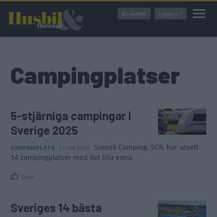
Hoppa
Bli medlem
Logga in
till
huvudinnehåll
Campingplatser
5-stjärniga campingar i
Sverige 2025
Svensk Camping, SCR, har utsett
CAMPINGPLATS
27 maj 2025
14 campingplatser med det lilla extra.
Gasa
Sveriges 14 bästa