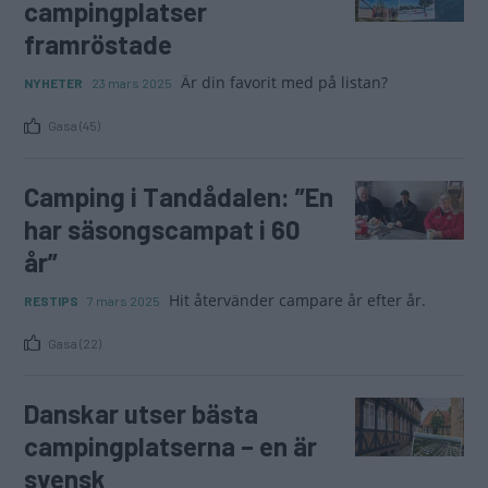
campingplatser
framröstade
Är din favorit med på listan?
NYHETER
23 mars 2025
Gasa (45)
Camping i Tandådalen: ”En
har säsongscampat i 60
år”
Hit återvänder campare år efter år.
RESTIPS
7 mars 2025
Gasa (22)
Danskar utser bästa
campingplatserna – en är
svensk