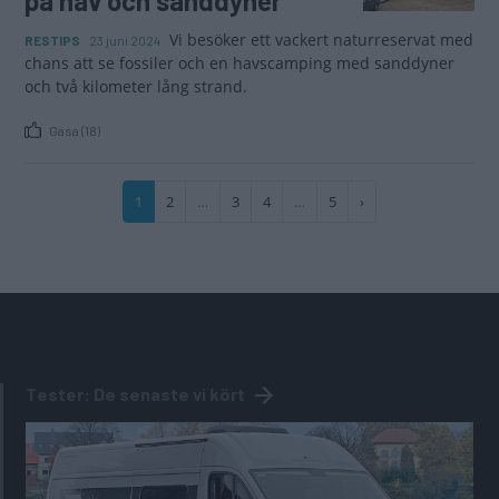
på hav och sanddyner
Vi besöker ett vackert naturreservat med
RESTIPS
23 juni 2024
chans att se fossiler och en havscamping med sanddyner
och två kilometer lång strand.
Gasa (18)
Paginering
Nuvarande
1
Sida
2
…
Sida
3
Sida
4
…
Sida
5
Nästa
›
sida
sida
Tester: De senaste vi kört