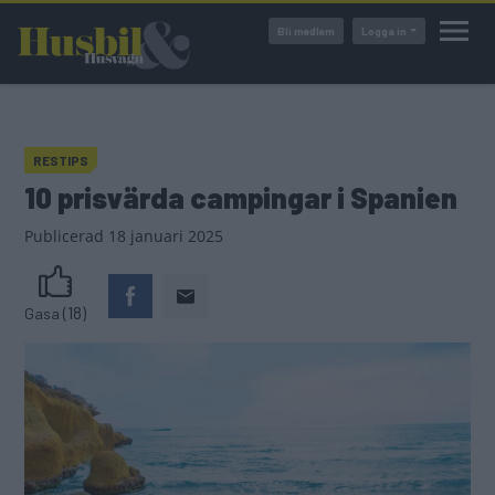
Hoppa
Bli medlem
Logga in
till
huvudinnehåll
RESTIPS
10 prisvärda campingar i Spanien
Publicerad
18 januari 2025
(18)
Gasa