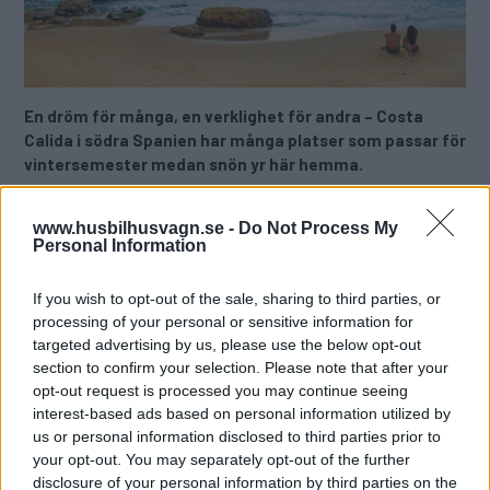
En dröm för många, en verklighet för andra – Costa
Calida i södra Spanien har många platser som passar för
vintersemester medan snön yr här hemma.
Text
Gabriele Beautemps, översättning: Maria Andersson
www.husbilhusvagn.se -
Do Not Process My
Personal Information
Fotograf
If you wish to opt-out of the sale, sharing to third parties, or
Murcia Turism, Beautemps, Campingplatser
processing of your personal or sensitive information for
targeted advertising by us, please use the below opt-out
Det här är en låst artikel.
Logga in
för
section to confirm your selection. Please note that after your
att fortsätta läsa.
opt-out request is processed you may continue seeing
interest-based ads based on personal information utilized by
us or personal information disclosed to third parties prior to
your opt-out. You may separately opt-out of the further
disclosure of your personal information by third parties on the
DIGITAL PRENUMERATION