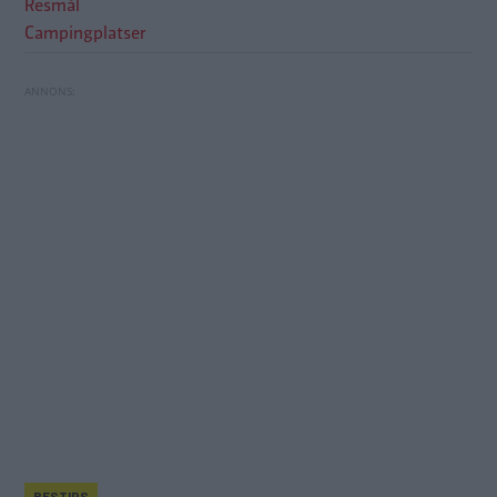
Resmål
Campingplatser
Camping i Tandådalen: ”En har säsongscampat i
RESTIPS