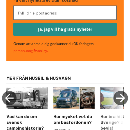
Få vårt nyhetsbrev utan kostnad
Genom att anmäla dig godkänner du OK-förlagets
personuppgiftspolicy.
MER FRÅN HUSBIL & HUSVAGN
Vad kan du om
Hur mycket vet du
Hur bra hittar 
svensk
om basfordonen?
Sverige? Upp t
campinghistoria?
bevis!