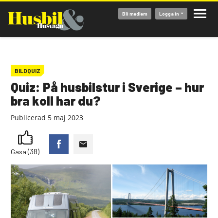
Hoppa
Bli medlem
Logga in
till
huvudinnehåll
BILDQUIZ
Quiz: På husbilstur i Sverige – hur
bra koll har du?
Publicerad
5 maj 2023
(38)
Gasa