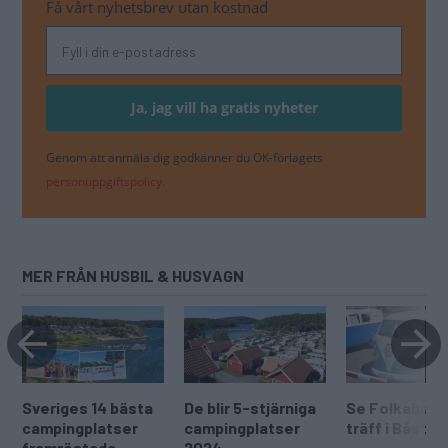
Få vårt nyhetsbrev utan kostnad
Genom att anmäla dig godkänner du OK-förlagets
personuppgiftspolicy.
MER FRÅN HUSBIL & HUSVAGN
Sveriges 14 bästa
De blir 5-stjärniga
Se Folkabuss
campingplatser
campingplatser
träff i Båstad
framröstade
2024