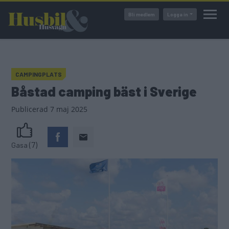
Hoppa
Bli medlem
Logga in
till
huvudinnehåll
CAMPINGPLATS
Båstad camping bäst i Sverige
Publicerad
7 maj 2025
(7)
Gasa