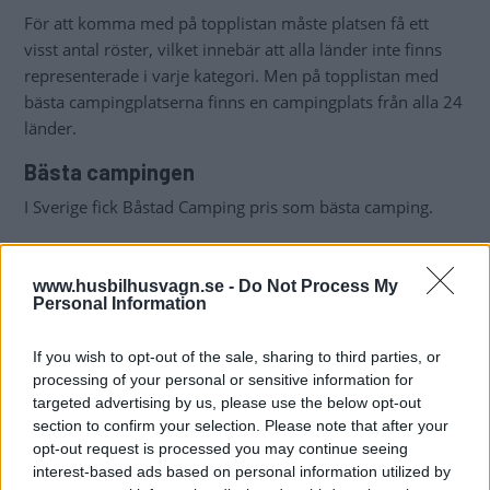
För att komma med på topplistan måste platsen få ett
visst antal röster, vilket innebär att alla länder inte finns
representerade i varje kategori. Men på topplistan med
bästa campingplatserna finns en campingplats från alla 24
länder.
Bästa campingen
I Sverige fick Båstad Camping pris som bästa camping.
– Vi har strävat efter den här utmärkelsen länge, säger
Gunilla Mathiasson, Båstad Campings vd och ägare till
www.husbilhusvagn.se -
Do Not Process My
Helsingborgs Dagblad.
Personal Information
Båstad Camping ligger både stadsnära och havsnära och
If you wish to opt-out of the sale, sharing to third parties, or
där brukar hända mycket om somrarna. Förra året hade
processing of your personal or sensitive information for
de till exempel en
träff för Folkabussar.
targeted advertising by us, please use the below opt-out
section to confirm your selection. Please note that after your
Bästa läget
opt-out request is processed you may continue seeing
interest-based ads based on personal information utilized by
Sverige tog också hem en plats i kategorin ”bästa läge för