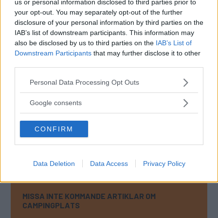
us or personal information disclosed to third parties prior to
en campingplats”. Det är Johannesvik camping och stugby
your opt-out. You may separately opt-out of the further
i Bohuslän som finns med på den listan.
disclosure of your personal information by third parties on the
IAB’s list of downstream participants. This information may
Den vackra kustmiljön och tillgänglig natur med möjlighet
also be disclosed by us to third parties on the
IAB’s List of
att simma och promenera gör att den passar för alla
Downstream Participants
that may further disclose it to other
åldrar, skriver ACSI.
third parties.
Bästa restaurangen
Please note that this website/app uses one or more Google
Personal Data Processing Opt Outs
services and may gather and store information including but
I år har Sverige även en av de bästa
not limited to your visit or usage behaviour. You may click to
Google consents
campingrestaurangerna. I den kategorin är det
Särna
grant or deny consent to Google and its third-party tags to
camping i Dalarna
som tar priset. De utlovar lokala
use your data for below specified purposes in below Google
CONFIRM
råvaror och utsikt över Österdalälven – och det gick
consent section.
tydligen hem eftersom restaurangen anses vara en av
campingeuropas bästa.
Data Deletion
Data Access
Privacy Policy
MISSA INTE KOMMANDE ARTIKLAR OM
CAMPINGPLATS