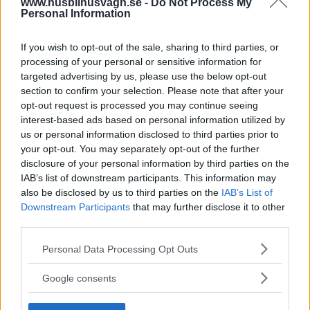
www.husbilhusvagn.se -
Do Not Process My
Personal Information
If you wish to opt-out of the sale, sharing to third parties, or
processing of your personal or sensitive information for
targeted advertising by us, please use the below opt-out
section to confirm your selection. Please note that after your
opt-out request is processed you may continue seeing
interest-based ads based on personal information utilized by
us or personal information disclosed to third parties prior to
your opt-out. You may separately opt-out of the further
disclosure of your personal information by third parties on the
IAB’s list of downstream participants. This information may
also be disclosed by us to third parties on the
IAB’s List of
Downstream Participants
that may further disclose it to other
third parties.
Please note that this website/app uses one or more Google
Personal Data Processing Opt Outs
services and may gather and store information including but
not limited to your visit or usage behaviour. You may click to
Google consents
grant or deny consent to Google and its third-party tags to
use your data for below specified purposes in below Google