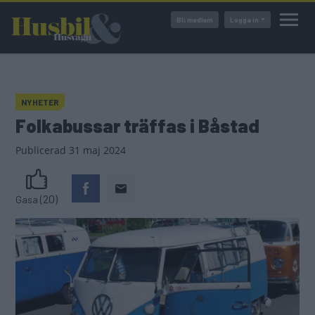
Hoppa
Bli medlem
Logga in
till
huvudinnehåll
NYHETER
Folkabussar träffas i Båstad
Publicerad
31 maj 2024
(20)
Gasa