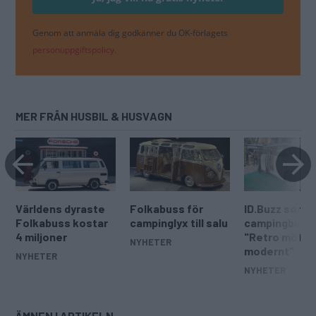
Genom att anmäla dig godkänner du OK-förlagets
personuppgiftspolicy.
MER FRÅN HUSBIL & HUSVAGN
Världens dyraste
Folkabuss för
ID.Buzz som
Folkabuss kostar
campinglyx till salu
campingbuss
4 miljoner
"Retro möter
NYHETER
modernt"
NYHETER
NYHETER
ÄMNEN I ARTIKELN