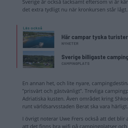
Sverige är också tacksamt eftersom vi är kä
det extra tydligt nu när kronkursen står lågt.
Läs också
Här campar tyska turister h
NYHETER
Sverige billigaste camping
CAMPINGPLATS
En annan het, och lite nyare, campingdestin
”prisvärt och gästvänligt”. Trevliga camping
Adriatiska kusten. Även området kring Shk
runt världsarvsstaden Berat ska vara härlig
I övrigt noterar Uwe Frers också att det blir
att det finns bra wifi på campingplatser och 