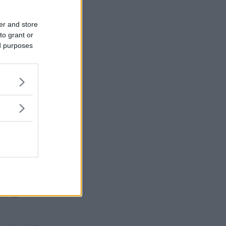
er and store
to grant or
ed purposes
p.
och
vilka