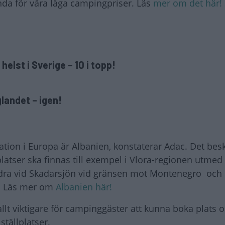
nda för våra låga campingpriser. Läs
mer om det här!
elst i Sverige – 10 i topp!
landet – igen!
ation i Europa är Albanien, konstaterar Adac. Det bes
platser ska finnas till exempel i Vlora-regionen utmed
odra vid Skadarsjön vid gränsen mot Montenegro och
t. Läs mer om
Albanien här!
 allt viktigare för campinggäster att kunna boka plats 
ställplatser.