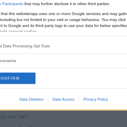
Participants
that may further disclose it to other third parties.
 that this website/app uses one or more Google services and may gath
including but not limited to your visit or usage behaviour. You may click 
 to Google and its third-party tags to use your data for below specifi
ör vandraren
ogle consent section.
l Data Processing Opt Outs
rsta ö
consents
 enligt Uwe Frers, VD för Adacs campingportal Pincam
CONFIRM
ge, säger han.
Data Deletion
Data Access
Privacy Policy
mer att fortsätta komma hit. Kronobergs län, Öland 
kilt populära. Det märks om inte annat när man ser 
Läs mer här!