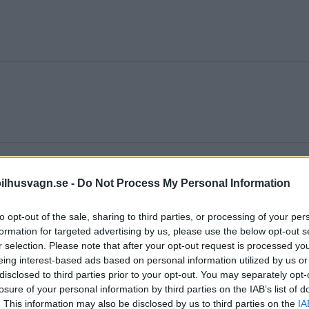
ilhusvagn.se -
Do Not Process My Personal Information
ret. Åtminstone om man får tro den trendspaning om c
andlar alltså framför allt om vart tyska campingturi
to opt-out of the sale, sharing to third parties, or processing of your per
på vad som kommer att bli populärt bland svenska
formation for targeted advertising by us, please use the below opt-out s
r selection. Please note that after your opt-out request is processed y
eing interest-based ads based on personal information utilized by us or
disclosed to third parties prior to your opt-out. You may separately opt-
arna sig mycket på hemmaplan. Campingplatser vid No
losure of your personal information by third parties on the IAB’s list of
 i Alperna är särskilt populära. Det är med andra ord
. This information may also be disclosed by us to third parties on the
IA