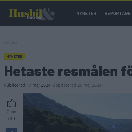
Hoppa
Main
till
NYHETER
REPORTAGE
navigation
huvudinnehåll
NYHETER
Hetaste resmålen f
Publicerad
17 maj 2024
(
uppdaterad
26 maj 2024)
Gasa
(19)