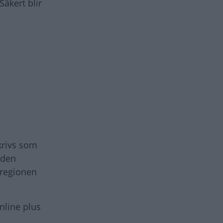
Säkert blir
krivs som
 den
 regionen
online plus