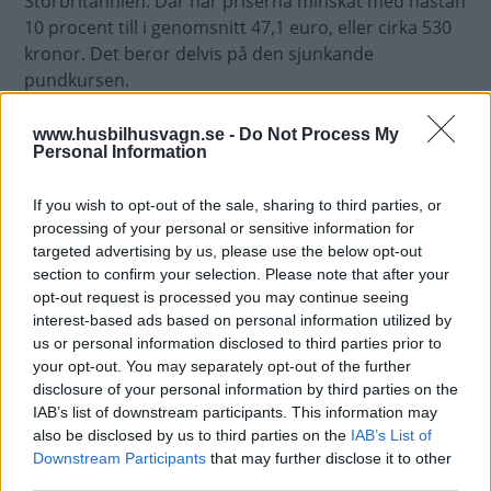
Storbritannien. Där har priserna minskat med nästan
10 procent till i genomsnitt 47,1 euro, eller cirka 530
kronor. Det beror delvis på den sjunkande
pundkursen.
Sverige och Tyskland är fortfarande de billigaste
www.husbilhusvagn.se -
Do Not Process My
länderna för campingsemester, medan Kroatien har
Personal Information
intagit platsen som det dyraste landet för första
gången. Där har campingpriserna ökat med 15
If you wish to opt-out of the sale, sharing to third parties, or
procent sedan förra året. Schweiz, som brukar vara
processing of your personal or sensitive information for
targeted advertising by us, please use the below opt-out
dyrast, har hoppat ner till en tredjeplats eftersom
section to confirm your selection. Please note that after your
priserna i alplandet endast ökat med 2,5 procent.
opt-out request is processed you may continue seeing
interest-based ads based on personal information utilized by
us or personal information disclosed to third parties prior to
your opt-out. You may separately opt-out of the further
disclosure of your personal information by third parties on the
IAB’s list of downstream participants. This information may
CAMPINGPRISER I EUROPA 2023
also be disclosed by us to third parties on the
IAB’s List of
Downstream Participants
that may further disclose it to other
Land
Pris i euro
third parties.