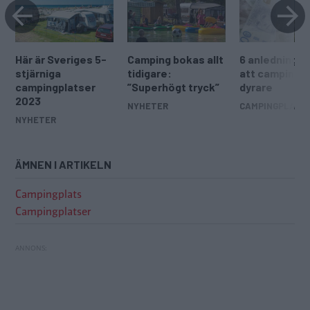
Här är Sveriges 5-
Camping bokas allt
6 anledningar t
stjärniga
tidigare:
att camping bl
campingplatser
”Superhögt tryck”
dyrare
2023
NYHETER
CAMPINGPLATS
NYHETER
ÄMNEN I ARTIKELN
Campingplats
Campingplatser