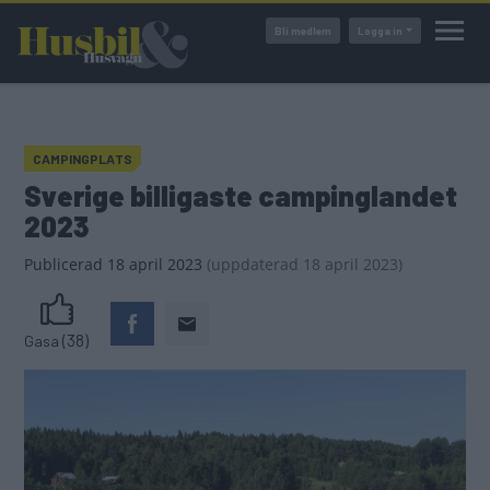
Hoppa
Bli medlem
Logga in
till
huvudinnehåll
CAMPINGPLATS
Sverige billigaste campinglandet
2023
Publicerad
18 april 2023
(
uppdaterad
18 april 2023)
(38)
Gasa