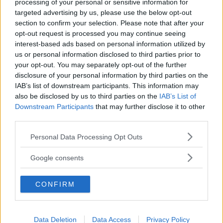
processing of your personal or sensitive information for
Smarta premiumlösningar alltså!
targeted advertising by us, please use the below opt-out
section to confirm your selection. Please note that after your
opt-out request is processed you may continue seeing
interest-based ads based on personal information utilized by
us or personal information disclosed to third parties prior to
your opt-out. You may separately opt-out of the further
disclosure of your personal information by third parties on the
IAB’s list of downstream participants. This information may
also be disclosed by us to third parties on the
IAB’s List of
Downstream Participants
that may further disclose it to other
third parties.
Please note that this website/app uses one or more Google
Personal Data Processing Opt Outs
services and may gather and store information including but
not limited to your visit or usage behaviour. You may click to
Google consents
grant or deny consent to Google and its third-party tags to
use your data for below specified purposes in below Google
CONFIRM
MISSA INTE KOMMANDE ARTIKLAR OM
consent section.
BASFORDON
Få vårt nyhetsbrev utan kostnad
Data Deletion
Data Access
Privacy Policy