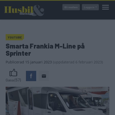
Hoppa
Bli medlem
Logga in
till
huvudinnehåll
YOUTUBE
Smarta Frankia M-Line på
Sprinter
Publicerad
15 januari 2023
(
uppdaterad
6 februari 2023)
(57)
Gasa