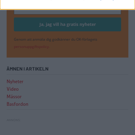
Genom att anmäla dig godkänner du OK-förlagets
personuppgiftspolicy.
ÄMNEN I ARTIKELN
Nyheter
Video
Mässor
Basfordon