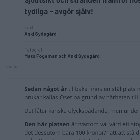
tydliga – avgör själv!
Text
Anki Sydegård
Fotograf
Mats Fogeman och Anki Sydegård
Sedan något år
tillbaka finns en ställpla
brukar kallas Oset på grund av närheten til
Det låter kanske olycksbådande, men under 
Den här platsen
är tvärtom väl värd ett s
det dessutom bara 100 kronor/natt att stå dä