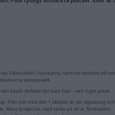
ts med Vätterutsikt i Husvkarna, närmare bestämt på 
l Huskvarna avloppsverk.
vårt besök doftade det bara höst – och inget annat.
topp. Från och med den 1 oktober är det lågsäsong och
r. Rena fyndpriset, med tanke på att el, färskvatten,