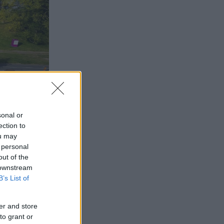
sonal or
ection to
ou may
 personal
out of the
 downstream
B’s List of
er and store
to grant or