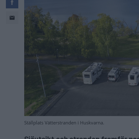
Ställplats Vätterstranden i Huskvarna.
Sjöutsikt och stranden framför nose