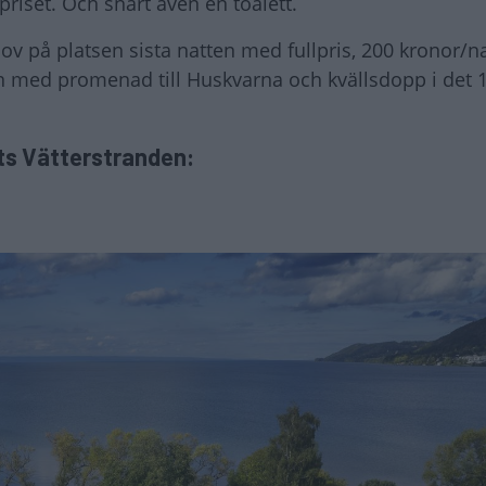
riset. Och snart även en toalett.
v på platsen sista natten med fullpris, 200 kronor/n
n med promenad till Huskvarna och kvällsdopp i det 
ats Vätterstranden: