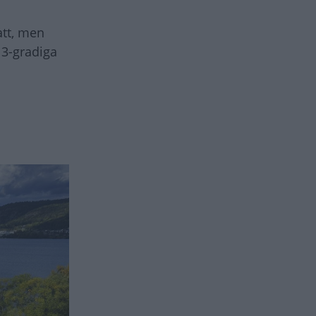
att, men
13-gradiga