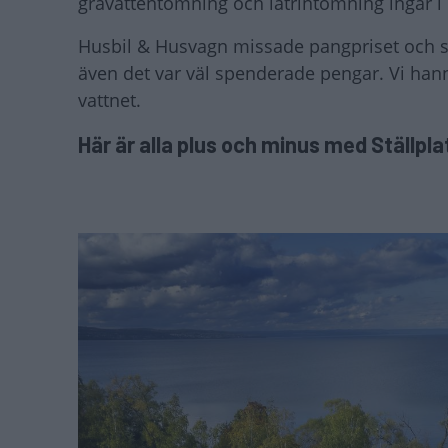
gråvattentömning och latrintömning ingår i p
Husbil & Husvagn missade pangpriset och so
även det var väl spenderade pengar. Vi han
vattnet.
Här är alla plus och minus med Ställpl