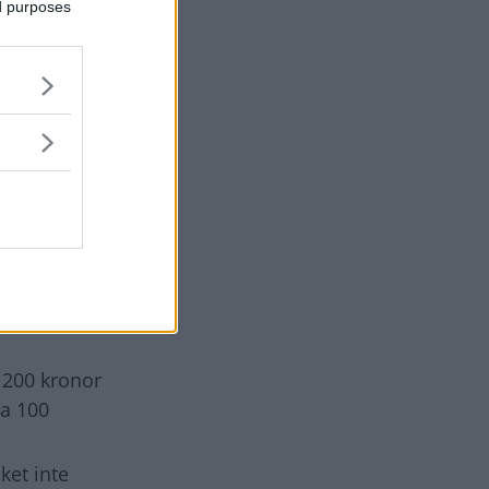
ed purposes
en ska stå.
n kan
taterat hur
torna behöva
h
r. Inom
t sagt är
e bort, som
r 200 kronor
ra 100
lket inte