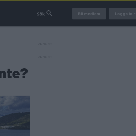
Bli medlem
Logga in
inte?