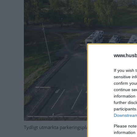
www.husb
If you wish 
sensitive in
confirm you
continue se
information 
further disc
participants
Downstream 
Please note
Tydligt utmärkta parkeringsplatser för husbil, på Stäl
information 