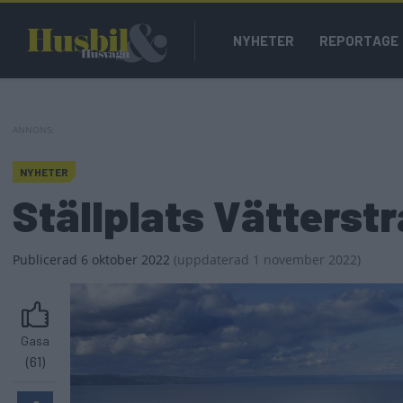
Hoppa
Main
till
NYHETER
REPORTAGE
navigation
huvudinnehåll
NYHETER
Ställplats Vätterstr
Publicerad
6 oktober 2022
(
uppdaterad
1 november 2022)
Gasa
(61)