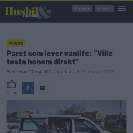
Hoppa
Bli medlem
Logga in
till
huvudinnehåll
VANLIFE
Paret som lever vanlife: ”Ville
testa honom direkt”
Publicerad
22 maj 2021
(
uppdaterad
13 februari 2023)
Gasa