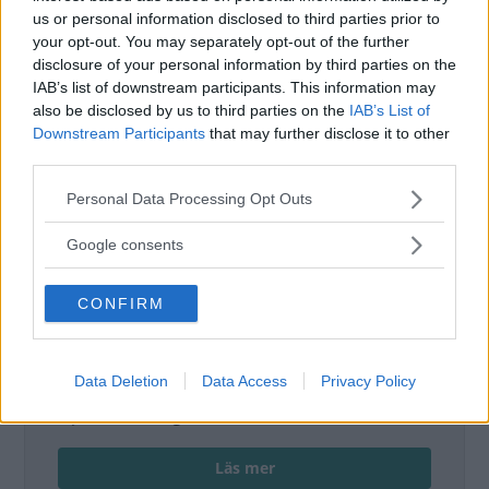
Det här är en låst artikel.
Logga in
för
us or personal information disclosed to third parties prior to
your opt-out. You may separately opt-out of the further
att fortsätta läsa.
disclosure of your personal information by third parties on the
IAB’s list of downstream participants. This information may
also be disclosed by us to third parties on the
IAB’s List of
Downstream Participants
that may further disclose it to other
DIGITAL PRENUMERATION
third parties.
Ta del av allt material – bli
Premium-medlem
Please note that this website/app uses one or more Google
Personal Data Processing Opt Outs
services and may gather and store information including but
Det här är en del av vårt premium-innehåll. För
not limited to your visit or usage behaviour. You may click to
Google consents
grant or deny consent to Google and its third-party tags to
att läsa vidare behöver du starta en
use your data for below specified purposes in below Google
prenumeration eller logga in om du redan har
CONFIRM
consent section.
ett konto.
Tillgång till alla artiklar
Data Deletion
Data Access
Privacy Policy
Digital tidning ingår
Nyhetsbrev ingår
Läs mer