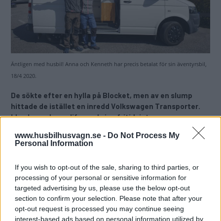
Äntligen med husbil! Anna och Kenneth har precis betalat för sin äventyrsbil,
18/4 2020.
De sökte efter en hylla på Blocket, men av en slump
hittade de istället en inredd Volkswagen Transporter.
Idag lever de vanlife med sina fritidsintressen som
vägvisare. Möt Anna Hadders och Kenneth Palén som
www.husbilhusvagn.se -
Do Not Process My
bor i ”Juni” på sina äventyrliga resor.
Personal Information
Text
Niclas Sjöqvist
If you wish to opt-out of the sale, sharing to third parties, or
processing of your personal or sensitive information for
targeted advertising by us, please use the below opt-out
Fotograf
section to confirm your selection. Please note that after your
Anna Hadders och Kenneth Palén
opt-out request is processed you may continue seeing
interest-based ads based on personal information utilized by