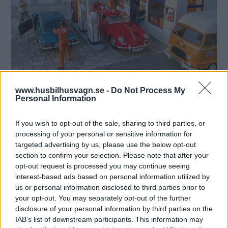
www.husbilhusvagn.se -
Do Not Process My
Personal Information
Den som vill kombinera besöket i Minivärlden med något
If you wish to opt-out of the sale, sharing to third parties, or
mer vuxet hittar Lydén Distillery på samma adress.
processing of your personal or sensitive information for
targeted advertising by us, please use the below opt-out
Granne med minnena från järnvägens storhetstid ligger
section to confirm your selection. Please note that after your
nämligen Smålands första gintillverkare, ett
opt-out request is processed you may continue seeing
hantverksdestilleri som tillverkar gin, enligt egen utsago
interest-based ads based on personal information utilized by
med smak av hembygden. Något de gör med bravur.
us or personal information disclosed to third parties prior to
Deras gin är prisbelönt. Det blev utsett till världens bästa
your opt-out. You may separately opt-out of the further
London Dry Gin 2021 och världens bästa Fatlagrade Gin
disclosure of your personal information by third parties on the
2022 i World Gin Awards.
IAB’s list of downstream participants. This information may