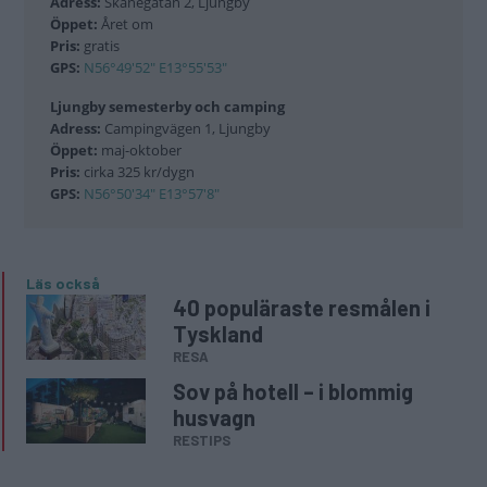
Adress:
Skånegatan 2, Ljungby
Öppet:
Året om
Pris:
gratis
GPS:
N56°49'52" E13°55'53"
Ljungby semesterby och camping
Adress:
Campingvägen 1, Ljungby
Öppet:
maj-oktober
Pris:
cirka 325 kr/dygn
GPS:
N56°50'34" E13°57'8"
Läs också
40 populäraste resmålen i
Tyskland
RESA
Sov på hotell – i blommig
husvagn
RESTIPS