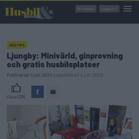
Hoppa
Bli medlem
Logga in
till
huvudinnehåll
RESTIPS
Ljungby: Minivärld, ginprovning
och gratis husbilsplatser
Publicerad
6 juli 2023
(
uppdaterad
6 juli 2023)
(29)
Gasa