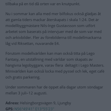
tillbaka på en tid då orten var en knutpunkt.
Nu i sommar kan alla med mer bilfokus också glädjas åt
att gamla tiders mackar återskapats i skala 1:24. Det är
modellbyggmästare Nils-Inge Gustavsson som utfört
arbetet som baserats på intervjuer med de som var med
och arkivbilder. Fler av förebilderna till modellmackarna
låg vid Riksettan, nuvarande E4.
Förutom modellvärlden kan man också titta på Lego
Fantasy, en utställning med världar som skapats av
hängivna legobyggare, varav flera deltagit i Lego Masters.
Minivärlden kan också locka med pyssel och lek, eget café
och gratis parkering.
Under sommaren har de öppet alla dagar utom söndagar
mellan 3 juli–12 augusti.
Adress:
Helsingborgsvägen 9, Ljungby
GPS:
N56°49'41" E13°55'23"