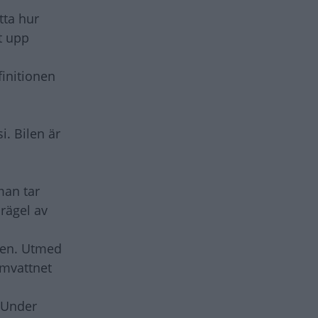
tta hur
t upp
finitionen
i. Bilen är
man tar
prägel av
rren. Utmed
rmvattnet
. Under