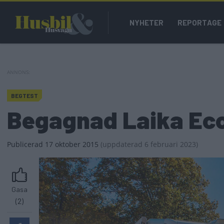
Hoppa
Main
till
NYHETER
REPORTAGE
navigation
huvudinnehåll
BEGTEST
Begagnad Laika Eco
Publicerad
17 oktober 2015
(
uppdaterad
6 februari 2023)
Gasa
(2)