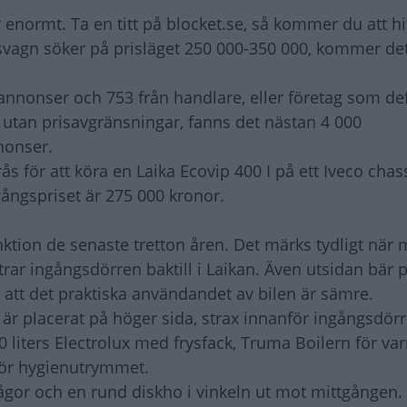
 enormt. Ta en titt på blocket.se, så kommer du att hi
svagn söker på prisläget 250 000-350 000, kommer de
tannonser och 753 från handlare, eller företag som de
, utan prisavgränsningar, fanns det nästan 4 000
nonser.
ås för att köra en Laika Ecovip 400 I på ett Iveco chass
ångspriset är 275 000 kronor.
nktion de senaste tretton åren. Det märks tydligt när 
rar ingångsdörren baktill i Laikan. Även utsidan bär 
att det praktiska användandet av bilen är sämre.
t är placerat på höger sida, strax innanför ingångsdö
0 liters Electrolux med frysfack, Truma Boilern för va
för hygienutrymmet.
 lågor och en rund diskho i vinkeln ut mot mittgången