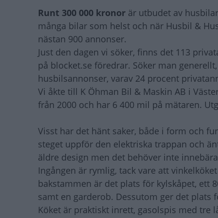
Runt 300 000 kronor
är utbudet av husbilar
många bilar som helst och när Husbil & Hu
nästan 900 annonser.
Just den dagen vi söker, finns det 113 priva
på blocket.se föredrar. Söker man generellt
husbilsannonser, varav 24 procent privatan
Vi åkte till K Öhman Bil & Maskin AB i Väster
från 2000 och har 6 400 mil på mätaren. Utg
Visst har det hänt saker, både i form och fu
steget uppför den elektriska trappan och änt
äldre design men det behöver inte innebära 
Ingången är rymlig, tack vare att vinkelköke
bakstammen är det plats för kylskåpet, ett 8
samt en garderob. Dessutom ger det plats 
Köket är praktiskt inrett, gasolspis med tre