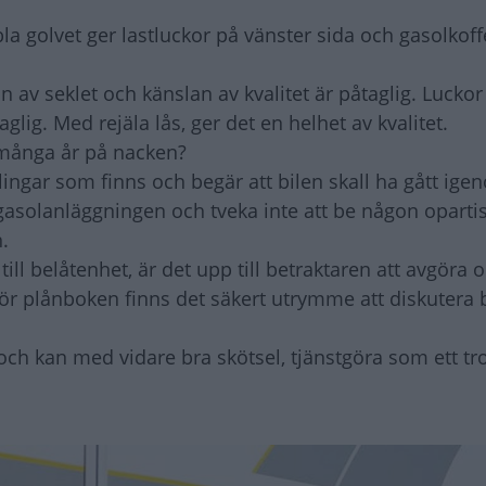
 golvet ger lastluckor på vänster sida och gasolkoff
n av seklet och känslan av kvalitet är påtaglig. Luckor 
glig. Med rejäla lås, ger det en helhet av kvalitet.
 många år på nacken?
lingar som finns och begär att bilen skall ha gått ig
 gasolanläggningen och tveka inte att be någon oparti
.
r till belåtenhet, är det upp till betraktaren att avgöra
 För plånboken finns det säkert utrymme att diskutera 
och kan med vidare bra skötsel, tjänstgöra som ett tr