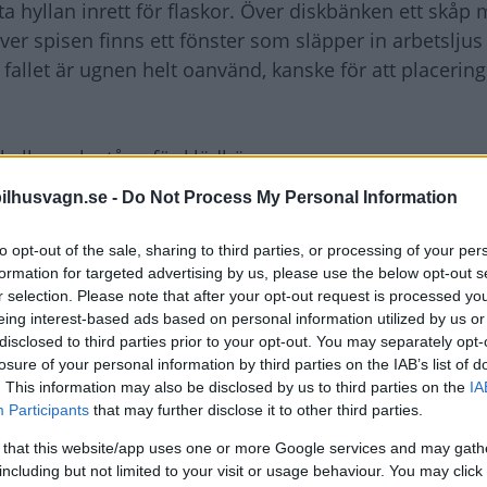
a hyllan inrett för flaskor. Över diskbänken ett skåp 
Över spisen finns ett fönster som släpper in arbetslju
r fallet är ugnen helt oanvänd, kanske för att placering
yllor och stång för klädhängare.
hygienrummet. Ett fönster i bakstammen, strax ovanför 
ilhusvagn.se -
Do Not Process My Personal Information
lats. Hela badrummet är byggt som en inplastad modu
än 10 år gammal bil. Ja, det gäller vilket begagnat fo
to opt-out of the sale, sharing to third parties, or processing of your per
formation for targeted advertising by us, please use the below opt-out s
r selection. Please note that after your opt-out request is processed y
yra åkande. Stora fönster bidrar till en ljus och bra ut
eing interest-based ads based on personal information utilized by us or
 som åker framlänges sitter bältade. Mitt emot, en l
disclosed to third parties prior to your opt-out. You may separately opt-
 emot varandra med bord emellan. Soffan bidrar till en
losure of your personal information by third parties on the IAB’s list of
. This information may also be disclosed by us to third parties on the
IA
Participants
that may further disclose it to other third parties.
verskåp med rejält om plats och en liten smal tidning
 that this website/app uses one or more Google services and may gath
including but not limited to your visit or usage behaviour. You may click 