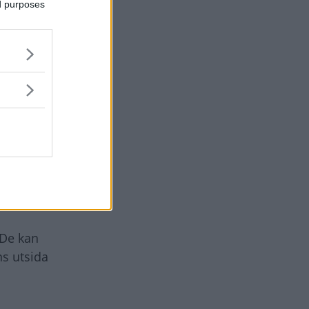
ed purposes
nns
r den
 bra från
n trådkorg
er denna än
llt, på
de tro.
jord för att
 De kan
ns utsida