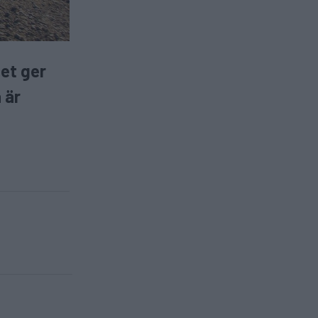
et ger
 är