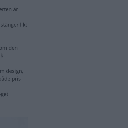
erten är
stänger likt
enom den
sk
 om design,
både pris
oget