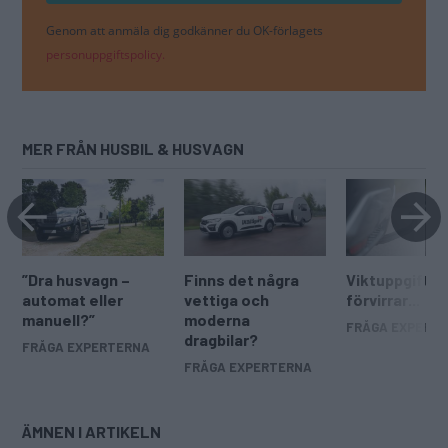
Genom att anmäla dig godkänner du OK-förlagets
personuppgiftspolicy.
MER FRÅN HUSBIL & HUSVAGN
”Dra husvagn –
Finns det några
Viktuppgifte
automat eller
vettiga och
förvirrar...
manuell?”
moderna
FRÅGA EXPERT
dragbilar?
FRÅGA EXPERTERNA
FRÅGA EXPERTERNA
ÄMNEN I ARTIKELN