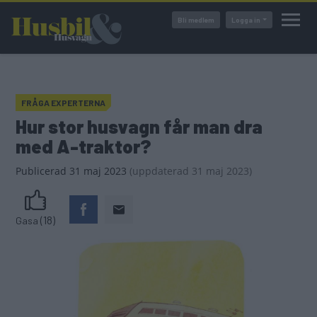
Hoppa
Bli medlem
Logga in
till
huvudinnehåll
FRÅGA EXPERTERNA
Hur stor husvagn får man dra
med A-traktor?
Publicerad
31 maj 2023
(
uppdaterad
31 maj 2023)
(18)
Gasa