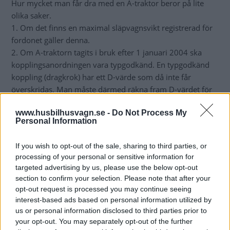
Hur mycket man får dra med en A-traktor beror på lite
olika saker.
1. Om det finns en maximal släpvagnsvikt registrerad för
fordonet gäller denna.
2. Om A-traktorn tagits i bruk efter 1 januari 2004 ska
kopplingsanordningen vara typgodkänd. En typgodkänd
koppling (dragkrok) har ett D-värde som då inte får
överskridas. Man måste därmed räkna fram D-värdet för
ekipaget och jämföra det med D-värdet som finns på
www.husbilhusvagn.se -
Do Not Process My
dragkroken. D-värdet räknas fram genom formeln
Personal Information
D=g(T*R)/(T+R), där g = 9.81,
T= bruttovikten på A-traktorn,
If you wish to opt-out of the sale, sharing to third parties, or
R= bruttovikten på släpvagnen.
processing of your personal or sensitive information for
3. Om den tagits i bruk före 2004 krävs inte att
targeted advertising by us, please use the below opt-out
dragkroken ska vara typgodkänd. Då räcker det att den
section to confirm your selection. Please note that after your
har ”tillfredställande hållfasthet”.
opt-out request is processed you may continue seeing
4. Om släpvagnarna är obromsade gäller att de inte får
interest-based ads based on personal information utilized by
us or personal information disclosed to third parties prior to
väga mer än A-traktorn (bruttovikter).
your opt-out. You may separately opt-out of the further
5. Om släpvagnarna är bromsade finns ingen övre gräns.