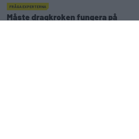
Hur stor husvagn får man dra med A-
FRÅGA EXPERTERNA
Måste dragkroken fungera på besiktningen?
traktor?
Måste dragkroken fungera på
besiktningen?
Publicerad
19 maj 2025
Gasa