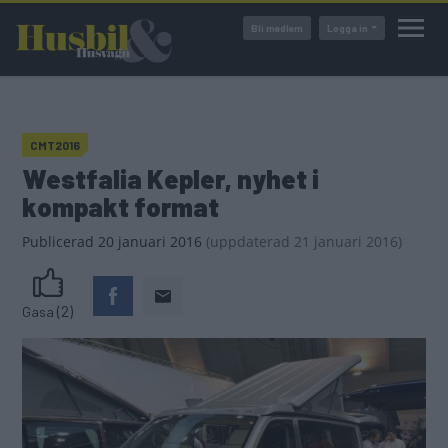
Hoppa
Bli medlem
Logga in
till
huvudinnehåll
CMT2016
Westfalia Kepler, nyhet i
kompakt format
Publicerad
20 januari 2016
(
uppdaterad
21 januari 2016)
(2)
Gasa