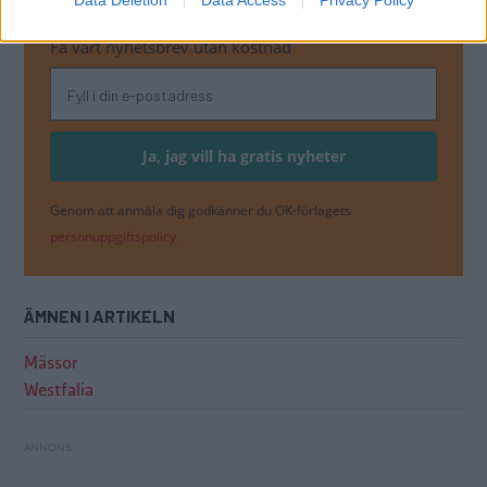
WESTFALIA
Få vårt nyhetsbrev utan kostnad
Genom att anmäla dig godkänner du OK-förlagets
personuppgiftspolicy.
ÄMNEN I ARTIKELN
Mässor
Westfalia