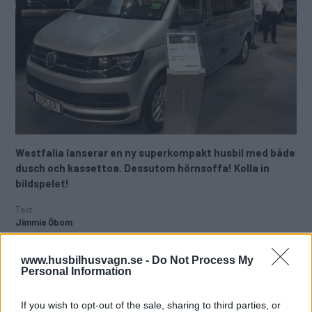
Westfalia lanserar en ny superkompakt husbil med både
dusch och kassettoa. Dessutom hörnsoffa! Kolla in
bildspelet!
Text
Jimmie Öbom
Fotograf
www.husbilhusvagn.se -
Do Not Process My
Jimmie Öbom
Personal Information
Nyheten från Westfalia heter Kepler som i sig
If you wish to opt-out of the sale, sharing to third parties, or