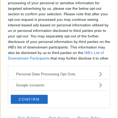
låter lika bekant som deras modell Sven Hedin.
processing of your personal or sensitive information for
Kepler är en imponerande husbil som trots sitt
targeted advertising by us, please use the below opt-out
section to confirm your selection. Please note that after your
oerhört kompakta format har 4 bäddar, toa,
opt-out request is processed you may continue seeing
dusch, kök och hörnsoffa. Inredningen känns
interest-based ads based on personal information utilized by
mycket lyxig och gedigen och med fyrhjulsdrift
us or personal information disclosed to third parties prior to
får man en dragbil av rang om du har svårt att
your opt-out. You may separately opt-out of the further
disclosure of your personal information by third parties on the
bestämma dig för semester i en husbil eller en
IAB’s list of downstream participants. This information may
husvagn. Med Kepler kan du ha båda samtidigt.
also be disclosed by us to third parties on the
IAB’s List of
Downstream Participants
that may further disclose it to other
third parties.
RELATERADE BILDSPEL
Please note that this website/app uses one or more Google
Personal Data Processing Opt Outs
services and may gather and store information including but
BILDSPEL: WESTFALIA KEPLER
not limited to your visit or usage behaviour. You may click to
Google consents
BILDSPEL: SMAKPROV FRÅN STUTTGART 2016
grant or deny consent to Google and its third-party tags to
use your data for below specified purposes in below Google
CONFIRM
consent section.
MISSA INTE KOMMANDE ARTIKLAR OM
Data Deletion
Data Access
Privacy Policy