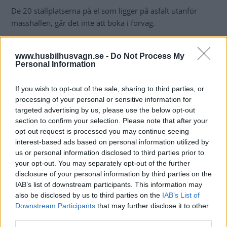
De 20 ställplatserna på el som ligger på asfalt utanför
mässhallen, går det inte att boka i förväg.
Läs
mer här
om vad som gäller på mässcampingen.
www.husbilhusvagn.se -
Do Not Process My
Mässcampingbiljetter bokas via Tickster. Enklast är att gå
Personal Information
in på Elmias hemsida och klicka sig vidare:
elmia.se/husvagn.
If you wish to opt-out of the sale, sharing to third parties, or
processing of your personal or sensitive information for
Stormässan Elmia Husvagn Husbil pågår 11–15 september
targeted advertising by us, please use the below opt-out
2024.
section to confirm your selection. Please note that after your
opt-out request is processed you may continue seeing
interest-based ads based on personal information utilized by
Läs också
us or personal information disclosed to third parties prior to
Snart dags att boka
your opt-out. You may separately opt-out of the further
mässcamping på Elmia!
disclosure of your personal information by third parties on the
IAB’s list of downstream participants. This information may
NYHETER
also be disclosed by us to third parties on the
IAB’s List of
Downstream Participants
that may further disclose it to other
third parties.
Missa inte heller nya mässan i Älvsjö utanför stockholm: