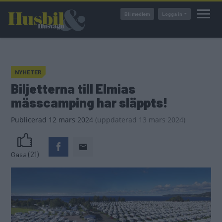
Hoppa
Bli medlem
Logga in
till
huvudinnehåll
NYHETER
Biljetterna till Elmias
mässcamping har släppts!
Publicerad
12 mars 2024
(
uppdaterad
13 mars 2024)
(21)
Gasa