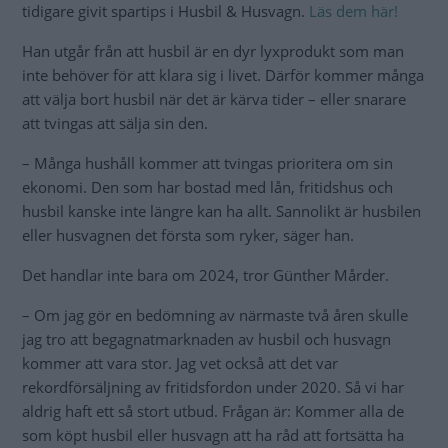
tidigare givit spartips i Husbil & Husvagn.
Läs dem här!
Han utgår från att husbil är en dyr lyxprodukt som man
inte behöver för att klara sig i livet. Därför kommer många
att välja bort husbil när det är kärva tider – eller snarare
att tvingas att sälja sin den.
– Många hushåll kommer att tvingas prioritera om sin
ekonomi. Den som har bostad med lån, fritidshus och
husbil kanske inte längre kan ha allt. Sannolikt är husbilen
eller husvagnen det första som ryker, säger han.
Det handlar inte bara om 2024, tror Günther Mårder.
– Om jag gör en bedömning av närmaste två åren skulle
jag tro att begagnatmarknaden av husbil och husvagn
kommer att vara stor. Jag vet också att det var
rekordförsäljning av fritidsfordon under 2020. Så vi har
aldrig haft ett så stort utbud. Frågan är: Kommer alla de
som köpt husbil eller husvagn att ha råd att fortsätta ha