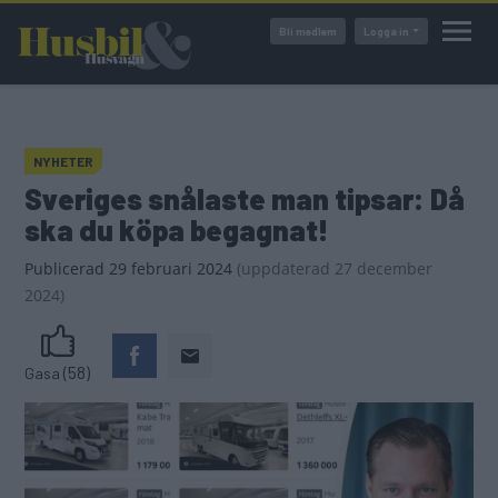
Hoppa
Bli medlem
Logga in
till
huvudinnehåll
NYHETER
Sveriges snålaste man tipsar: Då
ska du köpa begagnat!
Publicerad
29 februari 2024
(
uppdaterad
27 december
2024)
(58)
Gasa