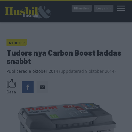
Hoppa
Bli medlem
Logga in
till
huvudinnehåll
NYHETER
Tudors nya Carbon Boost laddas
snabbt
Publicerad
8 oktober 2014
(
uppdaterad
9 oktober 2014)
Gasa