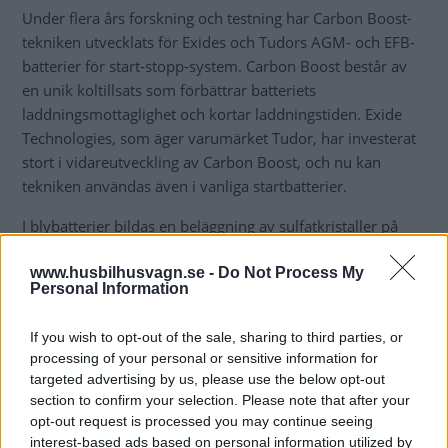
Under flera års forskning och testning har Carbon Boost-
tekniken utvecklats för Exides och Tudors AGM- och EFB-
batterier för start-stopp-system. Carbon Boost består av
en unik koltillsats som förbättrar batteriets
laddningsmottaglighet och kortar laddningstiden. Exide
Technologies, som äger varumärket Tudor, har investerat
stort i vidareutveckling av Carbon Boost, och nu kan
tekniken användas även i vanliga startbatterier.
I blybatterier bildas en beläggning av sulfatkristaller på
plattorna när batteriet urladdas. Detta isolerande lager
www.husbilhusvagn.se -
Do Not Process My
försvårar uppladdningen, eftersom en stor del av energin
Personal Information
går åt till att lösa upp sulfatet på plattorna. Exide
upptäckte att om vissa koltillsatser tillförs, så ökas den
If you wish to opt-out of the sale, sharing to third parties, or
aktiva laddningsytan och därmed ledningsförmågan. Detta
processing of your personal or sensitive information for
leder till att sulfatet löses upp så laddningen går snabbare.
targeted advertising by us, please use the below opt-out
section to confirm your selection. Please note that after your
Tudor Carbon Boost-batterierna är designade för
opt-out request is processed you may continue seeing
bilproducenternas exklusiva modeller, som har kraftfulla
interest-based ads based on personal information utilized by