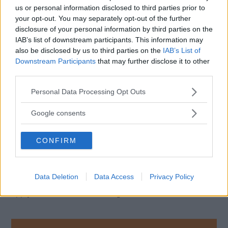
konventionella motorer och energikrävande elektrisk
us or personal information disclosed to third parties prior to
utrustning. De passar dessutom bra för stadskörning, med
your opt-out. You may separately opt-out of the further
många stopp och korta körsträckor, samt för användning i
disclosure of your personal information by third parties on the
IAB’s list of downstream participants. This information may
extrema temperaturer. De nya batterierna har 30 procent
also be disclosed by us to third parties on the
IAB’s List of
mer startkraft, och är de mest avancerade konventionella
Downstream Participants
that may further disclose it to other
batterierna på marknaden.
third parties.
Batterifel är den vanligaste orsaken till motorstopp enligt
Please note that this website/app uses one or more Google
Personal Data Processing Opt Outs
ADAC Breakdown Statistics 2013, och orsaken är oftast att
services and may gather and store information including but
batteriet inte är tillräckligt laddat. Carbon Boost ser till att
not limited to your visit or usage behaviour. You may click to
Google consents
grant or deny consent to Google and its third-party tags to
batteriet når en god laddningsnivå snabbare. Och det
use your data for below specified purposes in below Google
leder till betydligt bättre prestanda och tillförlitlighet.
CONFIRM
consent section.
Tudor High Tech Carbon Boost-batterier finns till de flesta
bilmodellerna i den europeiska bilflottan. Batterierna
Data Deletion
Data Access
Privacy Policy
bygger på Exides mångåriga erfarenhet av OEM, och
uppfyller biltillverkarnas stränga krav.