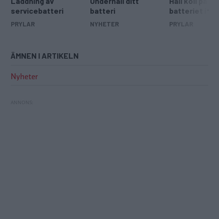
Laddning av
Underhåll ditt
Håll koll på
servicebatteri
batteri
batteriet i vi
PRYLAR
NYHETER
PRYLAR
ÄMNEN I ARTIKELN
Nyheter