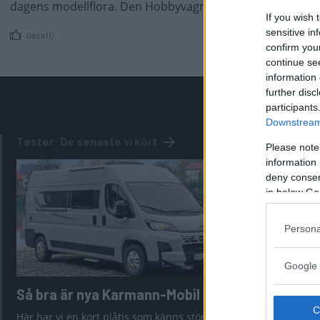
dagens modellflora. Den Hobbyvagn vi snabbkollar är lite
If you wish 
sensitive in
Gasa (1)
confirm you
continue se
information 
further disc
participants
Downstream 
Tester: De senaste vi kört
Please note
information 
deny consent
in below Go
Persona
Google 
Så bra är nya Karmann-Mobil
Tabbert C
för desig
Här har vi en kort plåtis som känns större