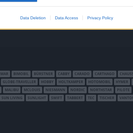
smalare och därmed lättare se
ortfarande en riktig Tabbert?
Tourer.
Data Deletion
Data Access
Privacy Policy
IMAR
BIMOBIL
BÜRSTNER
CABBY
CARADO
CARTHAGO
CHAUS
GLOBE-TRAVELLER
HOBBY
HOLTKAMPER
HOTOMOBIL
HYMER
MALIBU
MCLOUIS
NIESMANN
NORDIC
NORTHSTAR
PILOTE
SUN LIVING
SUNLIGHT
SWIFT
TABBERT
TEC
TISCHER
VANTO