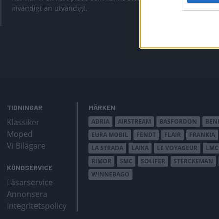
invändigt än utvändigt.
Är Cazadora f
TIDNINGAR
MÄRKEN
Klassiker
ADRIA
AIRSTREAM
BASFORDON
BEN
Moped
EURA MOBIL
FENDT
FLAIR
FRANKIA
Vi Bilägare
LA STRADA
LAIKA
LE VOYAGEUR
LMC
RIMOR
SMC
SOLIFER
STERCKEMAN
KUNDSERVICE
WINNEBAGO
Läsarservice
Annonsera
Integritetspolicy