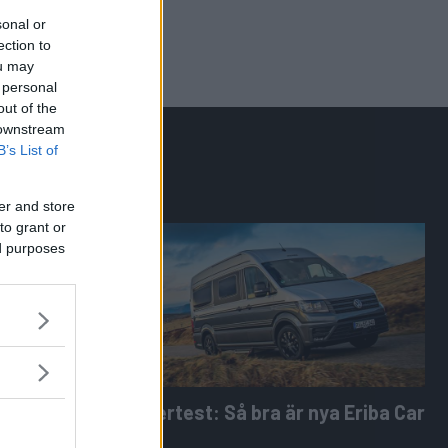
sonal or
ection to
ou may
 personal
out of the
 downstream
B’s List of
er and store
to grant or
ed purposes
2-Tourer
Supertest: Så bra är nya Eriba Car
600
Tourer med