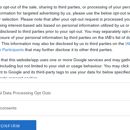
n, välutrustad och smart.
to opt-out of the sale, sharing to third parties, or processing of your per
formation for targeted advertising by us, please use the below opt-out s
r selection. Please note that after your opt-out request is processed y
eing interest-based ads based on personal information utilized by us or
disclosed to third parties prior to your opt-out. You may separately opt-
losure of your personal information by third parties on the IAB’s list of
. This information may also be disclosed by us to third parties on the
IA
Participants
that may further disclose it to other third parties.
 that this website/app uses one or more Google services and may gath
including but not limited to your visit or usage behaviour. You may click 
 to Google and its third-party tags to use your data for below specifi
ogle consent section.
l Data Processing Opt Outs
consents
azadora: Snygg vagn
Supertest: Carthago C
CONFIRM
nmedvetna
Carthago kompletterar sin C1 