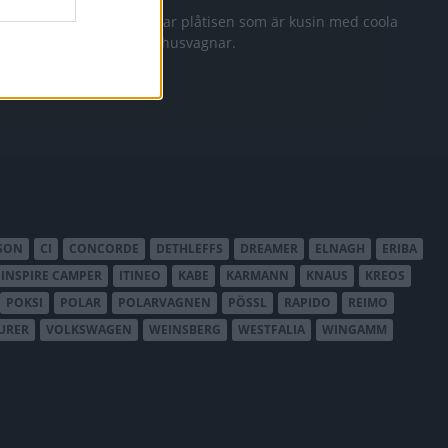
rien C2
Vi testar plåtisen som är kusin med coola
Eriba husvagnar.
SON
CI
CONCORDE
DETHLEFFS
DREAMER
ELNAGH
ERIBA
INSPIRE CAMPER
ITINEO
KABE
KARMANN
KNAUS
KREOS
POKSI
POLAR
POLARVAGNEN
PÖSSL
RAPIDO
REIMO
URER
VOLKSWAGEN
WEINSBERG
WESTFALIA
WINGAMM