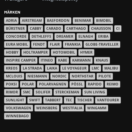
MÄRKEN
ADRIA
AIRSTREAM
BASFORDON
BENIMAR
BIMOBIL
BÜRSTNER
CABBY
CARADO
CARTHAGO
CHAUSSON
CI
CONCORDE
DETHLEFFS
DREAMER
ELNAGH
ERIBA
EURA MOBIL
FENDT
FLAIR
FRANKIA
GLOBE-TRAVELLER
HOBBY
HOLTKAMPER
HOTOMOBIL
HYMER
INSPIRE CAMPER
ITINEO
KABE
KARMANN
KNAUS
KREOS
LA STRADA
LAIKA
LE VOYAGEUR
LMC
MALIBU
MCLOUIS
NIESMANN
NORDIC
NORTHSTAR
PILOTE
POKSI
POLAR
POLARVAGNEN
PÖSSL
RAPIDO
REIMO
RIMOR
SMC
SOLIFER
STERCKEMAN
SUN LIVING
SUNLIGHT
SWIFT
TABBERT
TEC
TISCHER
VANTOURER
VOLKSWAGEN
WEINSBERG
WESTFALIA
WINGAMM
WINNEBAGO