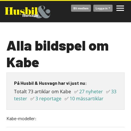
Hoppa
Bli medlem
Logga in
till
huvudinnehåll
Alla bildspel om
Kabe
På Husbil & Husvagn har vi just nu:
Totalt 73 artiklar om Kabe
✅
27 nyheter
✅
33
tester
✅
3 reportage
✅
10 mässartiklar
Kabe-modeller: