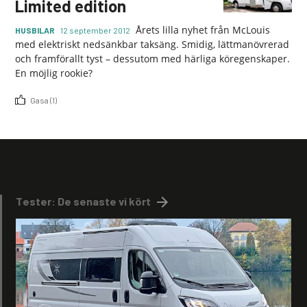
Limited edition
Årets lilla nyhet från McLouis
HUSBILAR
12 september 2012
med elektriskt nedsänkbar taksäng. Smidig, lättmanövrerad
och framförallt tyst – dessutom med härliga köregenskaper.
En möjlig rookie?
Gasa (1)
Tester: De senaste vi kört