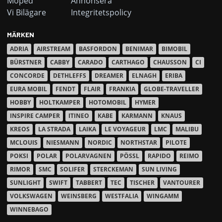
Moped
Annonsera
Vi Bilägare
Integritetspolicy
MÄRKEN
ADRIA
AIRSTREAM
BASFORDON
BENIMAR
BIMOBIL
BÜRSTNER
CABBY
CARADO
CARTHAGO
CHAUSSON
CI
CONCORDE
DETHLEFFS
DREAMER
ELNAGH
ERIBA
EURA MOBIL
FENDT
FLAIR
FRANKIA
GLOBE-TRAVELLER
HOBBY
HOLTKAMPER
HOTOMOBIL
HYMER
INSPIRE CAMPER
ITINEO
KABE
KARMANN
KNAUS
KREOS
LA STRADA
LAIKA
LE VOYAGEUR
LMC
MALIBU
MCLOUIS
NIESMANN
NORDIC
NORTHSTAR
PILOTE
POKSI
POLAR
POLARVAGNEN
PÖSSL
RAPIDO
REIMO
RIMOR
SMC
SOLIFER
STERCKEMAN
SUN LIVING
SUNLIGHT
SWIFT
TABBERT
TEC
TISCHER
VANTOURER
VOLKSWAGEN
WEINSBERG
WESTFALIA
WINGAMM
WINNEBAGO