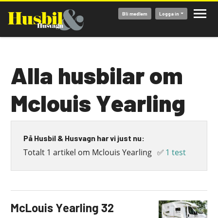
Hoppa
Bli medlem
Logga in
till
huvudinnehåll
Alla husbilar om
Mclouis Yearling
På Husbil & Husvagn har vi just nu:
Totalt 1 artikel om Mclouis Yearling
✅
1 test
McLouis Yearling 32