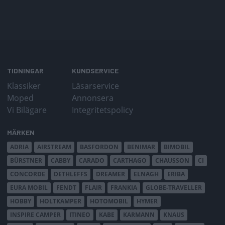
TIDNINGAR
KUNDSERVICE
Klassiker
Läsarservice
Moped
Annonsera
Vi Bilägare
Integritetspolicy
MÄRKEN
ADRIA
AIRSTREAM
BASFORDON
BENIMAR
BIMOBIL
BÜRSTNER
CABBY
CARADO
CARTHAGO
CHAUSSON
CI
CONCORDE
DETHLEFFS
DREAMER
ELNAGH
ERIBA
EURA MOBIL
FENDT
FLAIR
FRANKIA
GLOBE-TRAVELLER
HOBBY
HOLTKAMPER
HOTOMOBIL
HYMER
INSPIRE CAMPER
ITINEO
KABE
KARMANN
KNAUS