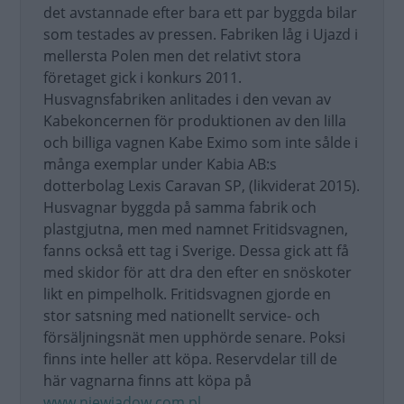
det avstannade efter bara ett par byggda bilar
som testades av pressen. Fabriken låg i Ujazd i
mellersta Polen men det relativt stora
företaget gick i konkurs 2011.
Husvagnsfabriken anlitades i den vevan av
Kabekoncernen för produktionen av den lilla
och billiga vagnen Kabe Eximo som inte sålde i
många exemplar under Kabia AB:s
dotterbolag Lexis Caravan SP, (likviderat 2015).
Husvagnar byggda på samma fabrik och
plastgjutna, men med namnet Fritidsvagnen,
fanns också ett tag i Sverige. Dessa gick att få
med skidor för att dra den efter en snöskoter
likt en pimpelholk. Fritidsvagnen gjorde en
stor satsning med nationellt service- och
försäljningsnät men upphörde senare. Poksi
finns inte heller att köpa. Reservdelar till de
här vagnarna finns att köpa på
www.niewiadow.com.pl