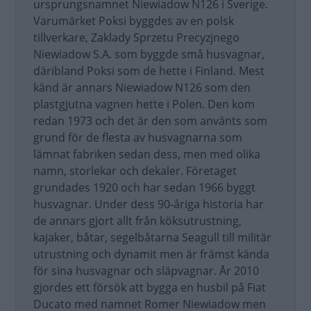
ursprungsnamnet Niewiadow N126 i Sverige.
Varumärket Poksi byggdes av en polsk
tillverkare, Zaklady Sprzetu Precyzjnego
Niewiadow S.A. som byggde små husvagnar,
däribland Poksi som de hette i Finland. Mest
känd är annars Niewiadow N126 som den
plastgjutna vagnen hette i Polen. Den kom
redan 1973 och det är den som använts som
grund för de flesta av husvagnarna som
lämnat fabriken sedan dess, men med olika
namn, storlekar och dekaler. Företaget
grundades 1920 och har sedan 1966 byggt
husvagnar. Under dess 90-åriga historia har
de annars gjort allt från köksutrustning,
kajaker, båtar, segelbåtarna Seagull till militär
utrustning och dynamit men är främst kända
för sina husvagnar och släpvagnar. År 2010
gjordes ett försök att bygga en husbil på Fiat
Ducato med namnet Romer Niewiadow men