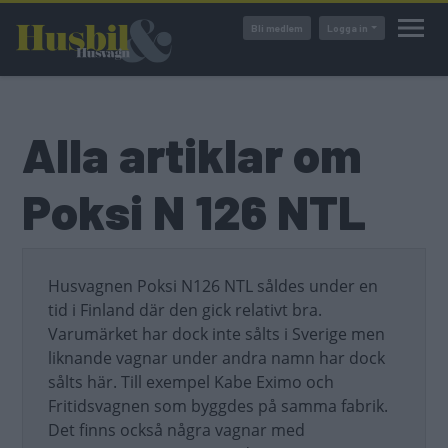
Hoppa
Bli medlem
Logga in
till
huvudinnehåll
Alla artiklar om
Poksi N 126 NTL
Husvagnen Poksi N126 NTL såldes under en
tid i Finland där den gick relativt bra.
Varumärket har dock inte sålts i Sverige men
liknande vagnar under andra namn har dock
sålts här. Till exempel Kabe Eximo och
Fritidsvagnen som byggdes på samma fabrik.
Det finns också några vagnar med