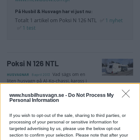
På Husbil & Husvagn har vi just nu:
Totalt 1 artikel om Poksi N 126 NTL
✅
1 nyhet
✅
1 test
Poksi N 126 NTL
Vad sägs om en
HUSVAGNAR
8 april 2013
liten husvagn på Al-Ko-chassi, kaross i
glasfiber och en vikt på 750 kilo? Vi prövar den i Finland där
den säljer bra.
www.husbilhusvagn.se -
Do Not Process My
Personal Information
Gasa (2)
If you wish to opt-out of the sale, sharing to third parties, or
processing of your personal or sensitive information for
targeted advertising by us, please use the below opt-out
section to confirm your selection. Please note that after your