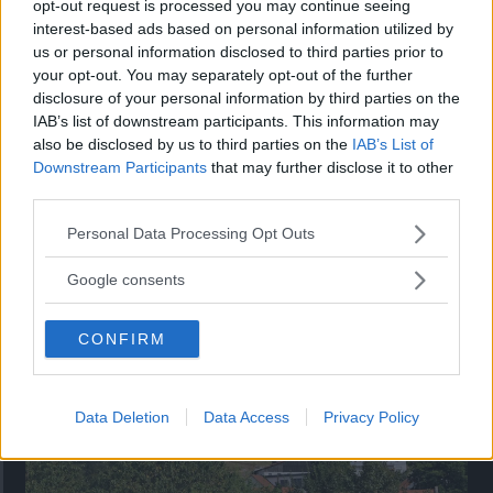
opt-out request is processed you may continue seeing
interest-based ads based on personal information utilized by
Tester: De senaste vi kört
us or personal information disclosed to third parties prior to
your opt-out. You may separately opt-out of the further
disclosure of your personal information by third parties on the
IAB’s list of downstream participants. This information may
also be disclosed by us to third parties on the
IAB’s List of
Downstream Participants
that may further disclose it to other
third parties.
Please note that this website/app uses one or more Google
Personal Data Processing Opt Outs
services and may gather and store information including but
not limited to your visit or usage behaviour. You may click to
Google consents
grant or deny consent to Google and its third-party tags to
use your data for below specified purposes in below Google
Så bra är nya Karmann-Mobil
CONFIRM
consent section.
Här har vi en kort plåtis som känns större invändigt än
utvändigt.
Data Deletion
Data Access
Privacy Policy