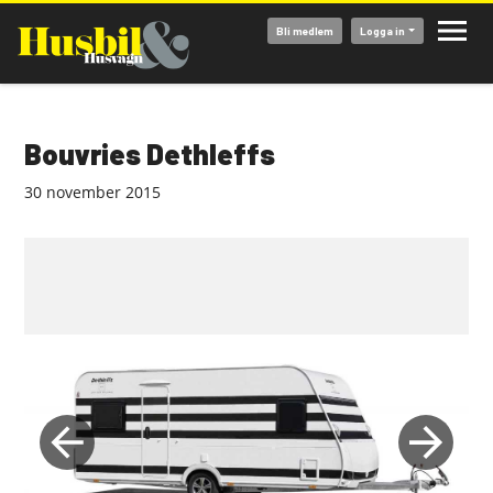
Hoppa
Bli medlem
Logga in
till
huvudinnehåll
Bouvries Dethleffs
30 november 2015