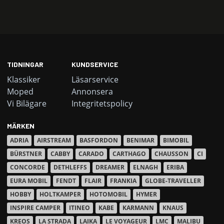
TIDNINGAR
KUNDSERVICE
Klassiker
Läsarservice
Moped
Annonsera
Vi Bilägare
Integritetspolicy
MÄRKEN
ADRIA
AIRSTREAM
BASFORDON
BENIMAR
BIMOBIL
BÜRSTNER
CABBY
CARADO
CARTHAGO
CHAUSSON
CI
CONCORDE
DETHLEFFS
DREAMER
ELNAGH
ERIBA
EURA MOBIL
FENDT
FLAIR
FRANKIA
GLOBE-TRAVELLER
HOBBY
HOLTKAMPER
HOTOMOBIL
HYMER
INSPIRE CAMPER
ITINEO
KABE
KARMANN
KNAUS
KREOS
LA STRADA
LAIKA
LE VOYAGEUR
LMC
MALIBU