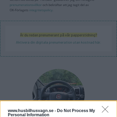
prenumerationsvillkor
och bekräftar att jag tagit del av
OK-Förlagets
integritetspolicy
.
Är du redan prenumerant på vår papperstidning?
Aktivera din digitala prenumeration utan kostnad här.
www.husbilhusvagn.se -
Do Not Process My
Personal Information