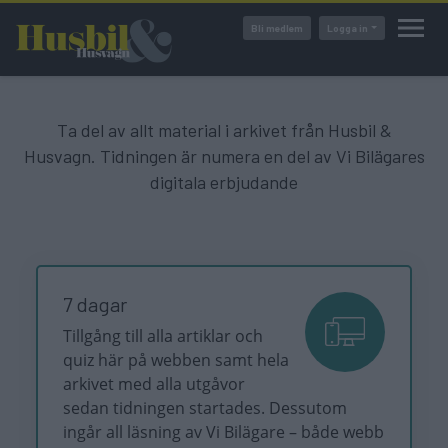
Hoppa
Bli medlem
Logga in
till
huvudinnehåll
Ta del av allt material i arkivet från Husbil &
Husvagn. Tidningen är numera en del av Vi Bilägares
digitala erbjudande
7 dagar
Tillgång till alla artiklar och
quiz här på webben samt hela
arkivet med alla utgåvor
sedan tidningen startades. Dessutom
ingår all läsning av Vi Bilägare – både webb