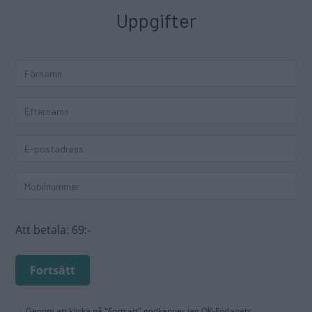
Uppgifter
Att betala:
69:-
Fortsätt
Genom att klicka på "Fortsätt" godkänner jag
OK-Förlagets