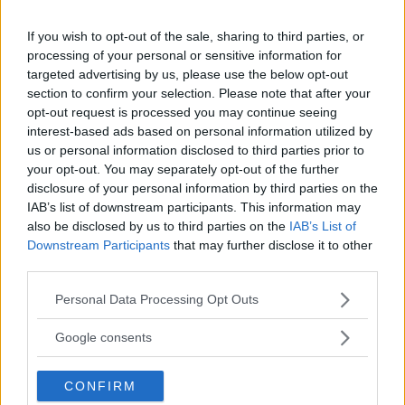
If you wish to opt-out of the sale, sharing to third parties, or
processing of your personal or sensitive information for
targeted advertising by us, please use the below opt-out
Husbil & Husvagn har försökt göra allt för att du ska bli
section to confirm your selection. Please note that after your
informerad och – minst lika viktigt – inspirerad. Vilken typ av
opt-out request is processed you may continue seeing
husbil eller husvagn passar dig bäst? Det finns ett fordon för
interest-based ads based on personal information utilized by
alla sägs det men vilket är bäst för just dig? Vart ska du åka,
us or personal information disclosed to third parties prior to
your opt-out. You may separately opt-out of the further
eller inte åka? Sådana frågor benar vi ut och ger svar på.
disclosure of your personal information by third parties on the
Hoppas att du hittar vad du söker på vår sajt. Tidningen är
IAB’s list of downstream participants. This information may
dock nedlagd och inget nytt kommer att publiceras på sajten
also be disclosed by us to third parties on the
IAB’s List of
– men arkivet är välfyllt! Husbil & Husvagn ingår nu som en
Downstream Participants
that may further disclose it to other
del av Vi Bilägares digitala erbjudande – du har därmed även
third parties.
tillgång till Vi Bilägares sajt under perioden.
Please note that this website/app uses one or more Google
Personal Data Processing Opt Outs
Husbil & Husvagn–teamet
services and may gather and store information including but
not limited to your visit or usage behaviour. You may click to
Google consents
grant or deny consent to Google and its third-party tags to
use your data for below specified purposes in below Google
CONFIRM
consent section.
Oberoende tester du kan lita på