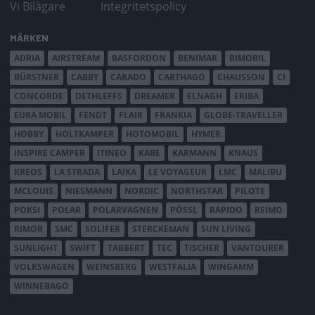
Vi Bilägare
Integritetspolicy
MÄRKEN
ADRIA
AIRSTREAM
BASFORDON
BENIMAR
BIMOBIL
BÜRSTNER
CABBY
CARADO
CARTHAGO
CHAUSSON
CI
CONCORDE
DETHLEFFS
DREAMER
ELNAGH
ERIBA
EURA MOBIL
FENDT
FLAIR
FRANKIA
GLOBE-TRAVELLER
HOBBY
HOLTKAMPER
HOTOMOBIL
HYMER
INSPIRE CAMPER
ITINEO
KABE
KARMANN
KNAUS
KREOS
LA STRADA
LAIKA
LE VOYAGEUR
LMC
MALIBU
MCLOUIS
NIESMANN
NORDIC
NORTHSTAR
PILOTE
POKSI
POLAR
POLARVAGNEN
PÖSSL
RAPIDO
REIMO
RIMOR
SMC
SOLIFER
STERCKEMAN
SUN LIVING
SUNLIGHT
SWIFT
TABBERT
TEC
TISCHER
VANTOURER
VOLKSWAGEN
WEINSBERG
WESTFALIA
WINGAMM
WINNEBAGO