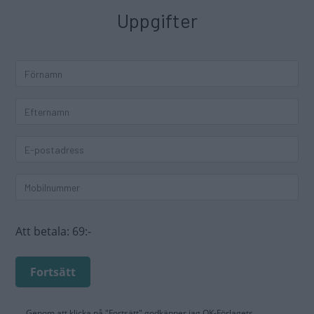
Uppgifter
Att betala:
69:-
Fortsätt
Genom att klicka på "Fortsätt" godkänner jag
OK-Förlagets