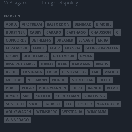
Vi Bilägare
Integritetspolicy
MÄRKEN
ADRIA
AIRSTREAM
BASFORDON
BENIMAR
BIMOBIL
BÜRSTNER
CABBY
CARADO
CARTHAGO
CHAUSSON
CI
CONCORDE
DETHLEFFS
DREAMER
ELNAGH
ERIBA
EURA MOBIL
FENDT
FLAIR
FRANKIA
GLOBE-TRAVELLER
HOBBY
HOLTKAMPER
HOTOMOBIL
HYMER
INSPIRE CAMPER
ITINEO
KABE
KARMANN
KNAUS
KREOS
LA STRADA
LAIKA
LE VOYAGEUR
LMC
MALIBU
MCLOUIS
NIESMANN
NORDIC
NORTHSTAR
PILOTE
POKSI
POLAR
POLARVAGNEN
PÖSSL
RAPIDO
REIMO
RIMOR
SMC
SOLIFER
STERCKEMAN
SUN LIVING
SUNLIGHT
SWIFT
TABBERT
TEC
TISCHER
VANTOURER
VOLKSWAGEN
WEINSBERG
WESTFALIA
WINGAMM
WINNEBAGO