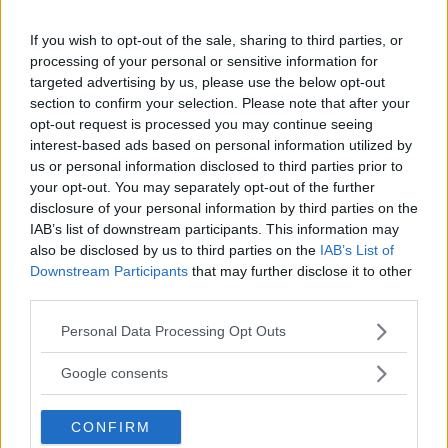
If you wish to opt-out of the sale, sharing to third parties, or
processing of your personal or sensitive information for
targeted advertising by us, please use the below opt-out
Husbil & Husvagn har försökt göra allt för att du ska bli
section to confirm your selection. Please note that after your
informerad och – minst lika viktigt – inspirerad. Vilken typ av
opt-out request is processed you may continue seeing
husbil eller husvagn passar dig bäst? Det finns ett fordon för
interest-based ads based on personal information utilized by
alla sägs det men vilket är bäst för just dig? Vart ska du åka,
us or personal information disclosed to third parties prior to
your opt-out. You may separately opt-out of the further
eller inte åka? Sådana frågor benar vi ut och ger svar på.
disclosure of your personal information by third parties on the
Hoppas att du hittar vad du söker på vår sajt. Tidningen är
IAB’s list of downstream participants. This information may
dock nedlagd och inget nytt kommer att publiceras på sajten
also be disclosed by us to third parties on the
IAB’s List of
– men arkivet är välfyllt! Husbil & Husvagn ingår nu som en
Downstream Participants
that may further disclose it to other
del av Vi Bilägares digitala erbjudande – du har därmed även
third parties.
tillgång till Vi Bilägares sajt under perioden.
Please note that this website/app uses one or more Google
Personal Data Processing Opt Outs
Husbil & Husvagn–teamet
services and may gather and store information including but
not limited to your visit or usage behaviour. You may click to
Google consents
grant or deny consent to Google and its third-party tags to
use your data for below specified purposes in below Google
CONFIRM
consent section.
Oberoende tester du kan lita på