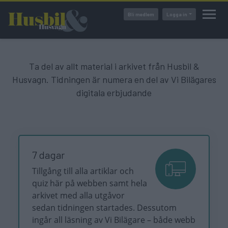
Hoppa
Bli medlem
Logga in
till
huvudinnehåll
Ta del av allt material i arkivet från Husbil &
Husvagn. Tidningen är numera en del av Vi Bilägares
digitala erbjudande
7 dagar
Tillgång till alla artiklar och
quiz här på webben samt hela
arkivet med alla utgåvor
sedan tidningen startades. Dessutom
ingår all läsning av Vi Bilägare – både webb