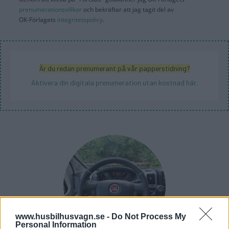
prenumerationsvillkor
och bekräftar att jag tagit del av
OK-Förlagets
integritetspolicy
.
Är du redan prenumerant på vår papperstidning?
Aktivera din digitala prenumeration utan kostnad här.
www.husbilhusvagn.se -
Do Not Process My
Personal Information