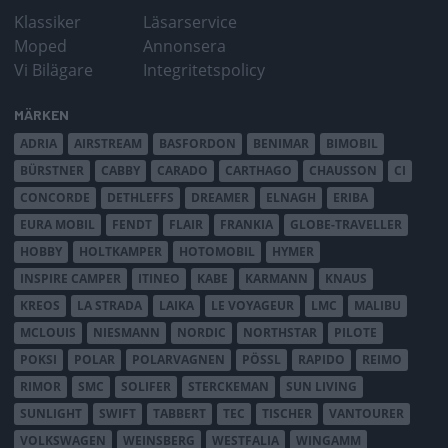
Klassiker
Läsarservice
Moped
Annonsera
Vi Bilägare
Integritetspolicy
MÄRKEN
ADRIA
AIRSTREAM
BASFORDON
BENIMAR
BIMOBIL
BÜRSTNER
CABBY
CARADO
CARTHAGO
CHAUSSON
CI
CONCORDE
DETHLEFFS
DREAMER
ELNAGH
ERIBA
EURA MOBIL
FENDT
FLAIR
FRANKIA
GLOBE-TRAVELLER
HOBBY
HOLTKAMPER
HOTOMOBIL
HYMER
INSPIRE CAMPER
ITINEO
KABE
KARMANN
KNAUS
KREOS
LA STRADA
LAIKA
LE VOYAGEUR
LMC
MALIBU
MCLOUIS
NIESMANN
NORDIC
NORTHSTAR
PILOTE
POKSI
POLAR
POLARVAGNEN
PÖSSL
RAPIDO
REIMO
RIMOR
SMC
SOLIFER
STERCKEMAN
SUN LIVING
SUNLIGHT
SWIFT
TABBERT
TEC
TISCHER
VANTOURER
VOLKSWAGEN
WEINSBERG
WESTFALIA
WINGAMM