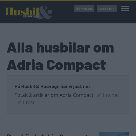
Hoppa
Bli medlem
Logga in
till
huvudinnehåll
Alla husbilar om
Adria Compact
På Husbil & Husvagn har vi just nu:
Totalt 2 artiklar om Adria Compact
✅
1 nyhet
✅
1 test