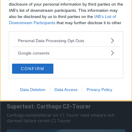
disclosure of your personal information by third parties on the
Tabbert Cazadora: Snygg vagn för
IAB’s list of downstream participants. This information may
designmedvetna
also be disclosed by us to third parties on the
IAB’s List of
Downstream Participants
that may further disclose it to other
Är Cazadora fortfarande en riktig Tabbert?
third parties.
Please note that this website/app uses one or more Google
Personal Data Processing Opt Outs
services and may gather and store information including but
not limited to your visit or usage behaviour. You may click to
Google consents
grant or deny consent to Google and its third-party tags to
use your data for below specified purposes in below Google
CONFIRM
consent section.
Data Deletion
Data Access
Privacy Policy
Supertest: Carthago C2-Tourer
Carthago kompletterar sin C1 Tourer med smalare och
därmed lättare serien C2 Tourer.