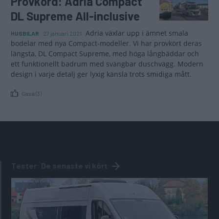
Provkörd: Adria Compact
DL Supreme All-inclusive
Adria växlar upp i ämnet smala
HUSBILAR
27 januari 2021
bodelar med nya Compact-modeller. Vi har provkört deras
längsta, DL Compact Supreme, med höga långbäddar och
ett funktionellt badrum med svängbar duschvägg. Modern
design i varje detalj ger lyxig känsla trots smidiga mått.
Gasa (3)
Tester: De senaste vi kört