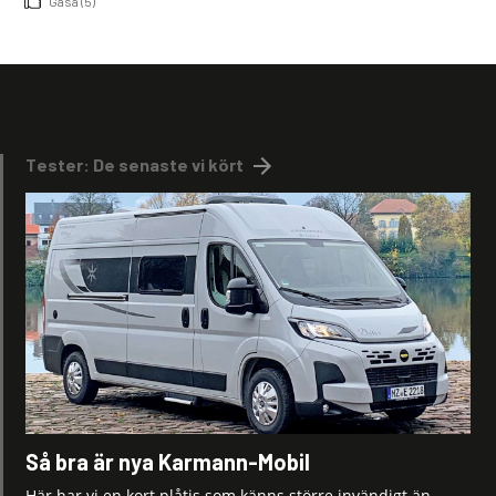
Gasa (5)
Tester: De senaste vi kört
Så bra är nya Karmann-Mobil
Här har vi en kort plåtis som känns större invändigt än