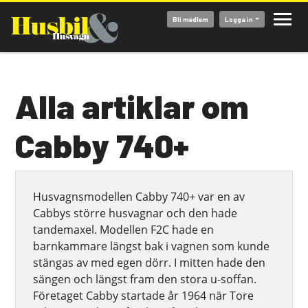
Hoppa
Bli medlem
Logga in
till
huvudinnehåll
Alla artiklar om
Cabby 740+
Husvagnsmodellen Cabby 740+ var en av
Cabbys större husvagnar och den hade
tandemaxel. Modellen F2C hade en
barnkammare längst bak i vagnen som kunde
stängas av med egen dörr. I mitten hade den
sängen och längst fram den stora u-soffan.
Företaget Cabby startade år 1964 när Tore