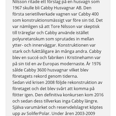
Nilsson ritade ett förslag på en husvagn som
1967 skulle bli Cabby Husvagnar AB. Den
första serietillverkade vagnen var Cabby 400
som konstruktionsmässigt var före sin tid. Det
var nämligen så att Tore Nilsson var skeptisk
till träreglar och Cabby använde istället
polyuretanskum som sprutades in mellan
ytter- och innerväggar. Konstruktionen var
stark och fukttåligare än många andra. Cabby
blev en succé och fabriken i Kristinehamn var
på sin tid en av Europas modernaste. År 1976
sålde Cabby 3600 husvagnar vilket blev
företagets rekord genom tiderna.
Sedan vid krisen 2008 följde rekonstruktion av
företaget och det blev svårt att komma på
fötter igen. Den definitiva konkursen kom 2016
och sedan dess tillverkas inga Cabby längre.
Själva varumärket och reservdelslagret köptes
upp av SoliferPolar. Under åren 2003-2009