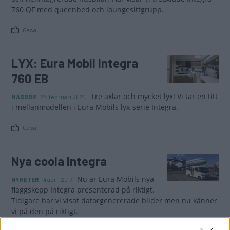
760 QF med queenbed och loungesittgrupp.
Gasa
LYX: Eura Mobil Integra
760 EB
Tre axlar och mycket lyx! Vi tar en titt
MÄSSOR
28 februari 2020
i mellanmodellen i Eura Mobils lyx-serie Integra.
Gasa
Nya coola Integra
Nu är Eura Mobils nya
NYHETER
4 april 2017
flaggskepp Integra presenterad på riktigt.
Tidigare har vi visat datorgenererade bilder men nu känner
vi på den på riktigt.