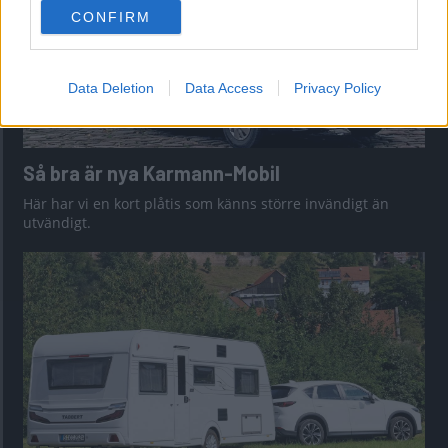
use your data for below specified purposes in below Google
CONFIRM
consent section.
Data Deletion
Data Access
Privacy Policy
Så bra är nya Karmann-Mobil
Här har vi en kort plåtis som känns större invändigt än
utvändigt.