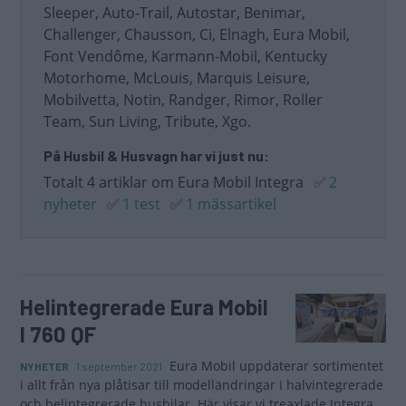
Sleeper, Auto-Trail, Autostar, Benimar,
Challenger, Chausson, Ci, Elnagh, Eura Mobil,
Font Vendôme, Karmann-Mobil, Kentucky
Motorhome, McLouis, Marquis Leisure,
Mobilvetta, Notin, Randger, Rimor, Roller
Team, Sun Living, Tribute, Xgo.
På Husbil & Husvagn har vi just nu:
Totalt 4 artiklar om Eura Mobil Integra
✅
2
nyheter
✅
1 test
✅
1 mässartikel
Helintegrerade Eura Mobil
I 760 QF
Eura Mobil uppdaterar sortimentet
NYHETER
1 september 2021
i allt från nya plåtisar till modelländringar i halvintegrerade
och helintegrerade husbilar. Här visar vi treaxlade Integra