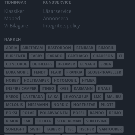
TIDNINGAR
KUNDSERVICE
Klassiker
Läsarservice
Moped
Annonsera
Vi Bilägare
Integritetspolicy
MÄRKEN
ADRIA
AIRSTREAM
BASFORDON
BENIMAR
BIMOBIL
BÜRSTNER
CABBY
CARADO
CARTHAGO
CHAUSSON
CI
CONCORDE
DETHLEFFS
DREAMER
ELNAGH
ERIBA
EURA MOBIL
FENDT
FLAIR
FRANKIA
GLOBE-TRAVELLER
HOBBY
HOLTKAMPER
HOTOMOBIL
HYMER
INSPIRE CAMPER
ITINEO
KABE
KARMANN
KNAUS
KREOS
LA STRADA
LAIKA
LE VOYAGEUR
LMC
MALIBU
MCLOUIS
NIESMANN
NORDIC
NORTHSTAR
PILOTE
POKSI
POLAR
POLARVAGNEN
PÖSSL
RAPIDO
REIMO
RIMOR
SMC
SOLIFER
STERCKEMAN
SUN LIVING
SUNLIGHT
SWIFT
TABBERT
TEC
TISCHER
VANTOURER