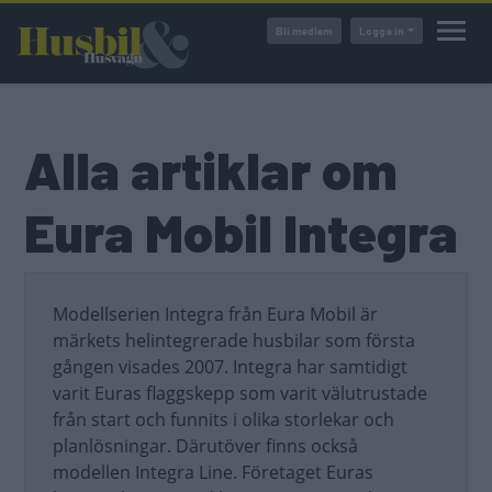
Hoppa
Bli medlem
Logga in
till
huvudinnehåll
Alla artiklar om
Eura Mobil Integra
Modellserien Integra från Eura Mobil är
märkets helintegrerade husbilar som första
gången visades 2007. Integra har samtidigt
varit Euras flaggskepp som varit välutrustade
från start och funnits i olika storlekar och
planlösningar. Därutöver finns också
modellen Integra Line. Företaget Euras