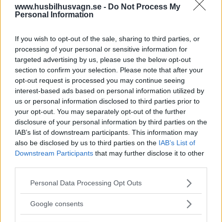
Gasa
www.husbilhusvagn.se -
Do Not Process My
Personal Information
Euramobil Integra 840 EB
If you wish to opt-out of the sale, sharing to third parties, or
processing of your personal or sensitive information for
Visst var det någon som sa: ”En gång
HUSBILAR
25 januari 2008
targeted advertising by us, please use the below opt-out
helintegrerat, alltid helintegrerat.” Förra året visade
section to confirm your selection. Please note that after your
Euramobil sin prototyp på den helintegrerade Integra och
opt-out request is processed you may continue seeing
nu är det dags för fyra nya helintegrerade modeller.
interest-based ads based on personal information utilized by
us or personal information disclosed to third parties prior to
Gasa (3)
your opt-out. You may separately opt-out of the further
disclosure of your personal information by third parties on the
IAB’s list of downstream participants. This information may
also be disclosed by us to third parties on the
IAB’s List of
Downstream Participants
that may further disclose it to other
third parties.
Tester: De senaste vi kört
Please note that this website/app uses one or more Google
Personal Data Processing Opt Outs
services and may gather and store information including but
not limited to your visit or usage behaviour. You may click to
Google consents
grant or deny consent to Google and its third-party tags to