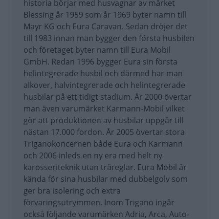
historia börjar med husvagnar av märket
Blessing år 1959 som år 1969 byter namn till
Mayr KG och Eura Caravan. Sedan dröjer det
till 1983 innan man bygger den första husbilen
och företaget byter namn till Eura Mobil
GmbH. Redan 1996 bygger Eura sin första
helintegrerade husbil och därmed har man
alkover, halvintegrerade och helintegrerade
husbilar på ett tidigt stadium. År 2000 övertar
man även varumärket Karmann-Mobil vilket
gör att produktionen av husbilar uppgår till
nästan 17.000 fordon. År 2005 övertar stora
Triganokoncernen både Eura och Karmann
och 2006 inleds en ny era med helt ny
karosseriteknik utan träreglar. Eura Mobil är
kända för sina husbilar med dubbelgolv som
ger bra isolering och extra
förvaringsutrymmen. Inom Trigano ingår
också följande varumärken Adria, Arca, Auto-