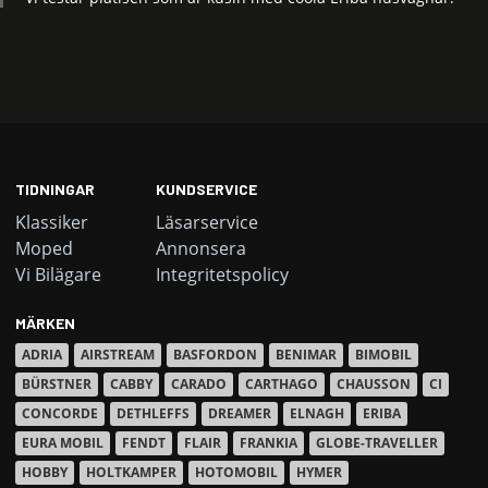
TIDNINGAR
KUNDSERVICE
Klassiker
Läsarservice
Moped
Annonsera
Vi Bilägare
Integritetspolicy
MÄRKEN
ADRIA
AIRSTREAM
BASFORDON
BENIMAR
BIMOBIL
BÜRSTNER
CABBY
CARADO
CARTHAGO
CHAUSSON
CI
CONCORDE
DETHLEFFS
DREAMER
ELNAGH
ERIBA
EURA MOBIL
FENDT
FLAIR
FRANKIA
GLOBE-TRAVELLER
HOBBY
HOLTKAMPER
HOTOMOBIL
HYMER