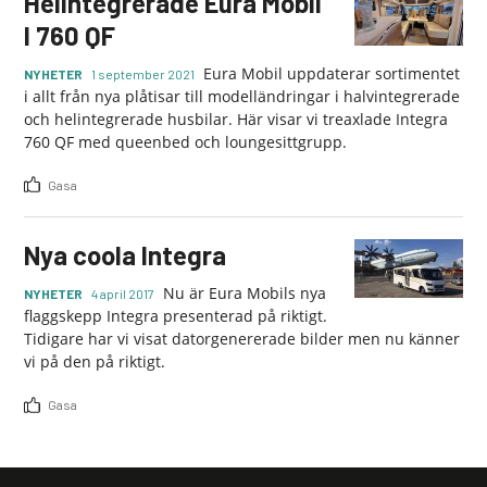
Helintegrerade Eura Mobil
I 760 QF
Eura Mobil uppdaterar sortimentet
NYHETER
1 september 2021
i allt från nya plåtisar till modelländringar i halvintegrerade
och helintegrerade husbilar. Här visar vi treaxlade Integra
760 QF med queenbed och loungesittgrupp.
Gasa
Nya coola Integra
Nu är Eura Mobils nya
NYHETER
4 april 2017
flaggskepp Integra presenterad på riktigt.
Tidigare har vi visat datorgenererade bilder men nu känner
vi på den på riktigt.
Gasa