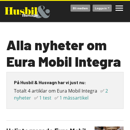
Hoppa
Bli medlem
Logga in
till
huvudinnehåll
Alla nyheter om
Eura Mobil Integra
På Husbil & Husvagn har vi just nu:
Totalt 4 artiklar om Eura Mobil Integra
✅
2
nyheter
✅
1 test
✅
1 mässartikel