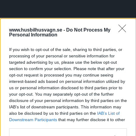
Tester: De senaste vi kört
www.husbilhusvagn.se -
Do Not Process My
Personal Information
If you wish to opt-out of the sale, sharing to third parties, or
processing of your personal or sensitive information for
targeted advertising by us, please use the below opt-out
section to confirm your selection. Please note that after your
opt-out request is processed you may continue seeing
interest-based ads based on personal information utilized by
us or personal information disclosed to third parties prior to
your opt-out. You may separately opt-out of the further
disclosure of your personal information by third parties on the
Så bra är nya Karmann-Mobil
IAB’s list of downstream participants. This information may
also be disclosed by us to third parties on the
IAB’s List of
Här har vi en kort plåtis som känns större invändigt än
utvändigt.
Downstream Participants
that may further disclose it to other
third parties.