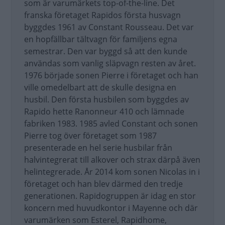
som är varumärkets top-of-the-line. Det
franska företaget Rapidos första husvagn
byggdes 1961 av Constant Rousseau. Det var
en hopfällbar tältvagn för familjens egna
semestrar. Den var byggd så att den kunde
användas som vanlig släpvagn resten av året.
1976 började sonen Pierre i företaget och han
ville omedelbart att de skulle designa en
husbil. Den första husbilen som byggdes av
Rapido hette Ranonneur 410 och lämnade
fabriken 1983. 1985 avled Constant och sonen
Pierre tog över företaget som 1987
presenterade en hel serie husbilar från
halvintegrerat till alkover och strax därpå även
helintegrerade. År 2014 kom sonen Nicolas in i
företaget och han blev därmed den tredje
generationen. Rapidogruppen är idag en stor
koncern med huvudkontor i Mayenne och där
varumärken som Esterel, Rapidhome,