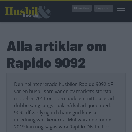
Hoppa
Bli medlem
Logga in
till
huvudinnehåll
Alla artiklar om
Rapido 9092
Den helintegrerade husbilen Rapido 9092 dF
var en husbil som var en av märkets största
modeller 2011 och den hade en mittplacerad
dubbelsäng längst bak. Så kallad queenbed.
9092 df var lyxig och hade god känsla i
inredningssnickerierna. Motsvarande modell
2019 kan nog sägas vara Rapido Distinction