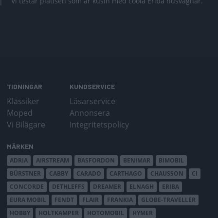
Vi testar plåtisen som är kusin med coola Eriba husvagnar.
TIDNINGAR
KUNDSERVICE
Klassiker
Läsarservice
Moped
Annonsera
Vi Bilägare
Integritetspolicy
MÄRKEN
ADRIA
AIRSTREAM
BASFORDON
BENIMAR
BIMOBIL
BÜRSTNER
CABBY
CARADO
CARTHAGO
CHAUSSON
CI
CONCORDE
DETHLEFFS
DREAMER
ELNAGH
ERIBA
EURA MOBIL
FENDT
FLAIR
FRANKIA
GLOBE-TRAVELLER
HOBBY
HOLTKAMPER
HOTOMOBIL
HYMER