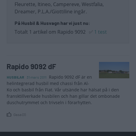
Fleurette, Itineo, Campereve, Westfalia,
Dreamer, P.L.A./Giottiline ingår.
På Husbil & Husvagn har vi just nu:
Totalt 1 artikel om Rapido 9092
✅
1 test
Rapido 9092 dF
Rapido 9092 dF är en
HUSBILAR
31 mars 2011
helintegrerad husbil med chassi från Al-
Ko och basbil från Fiat. Vår utsände har hälsat på i den
fransktillverkade husbilen och han gillar det ombonade
duschutrymmet och trivseln i förarhytten.
Gasa (3)