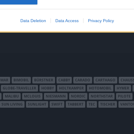
nmedvetna
Carthago kompletterar sin C1 
smalare och därmed lättare se
ortfarande en riktig Tabbert?
Tourer.
Data Deletion
Data Access
Privacy Policy
IMAR
BIMOBIL
BÜRSTNER
CABBY
CARADO
CARTHAGO
CHAUS
GLOBE-TRAVELLER
HOBBY
HOLTKAMPER
HOTOMOBIL
HYMER
MALIBU
MCLOUIS
NIESMANN
NORDIC
NORTHSTAR
PILOTE
SUN LIVING
SUNLIGHT
SWIFT
TABBERT
TEC
TISCHER
VANTO