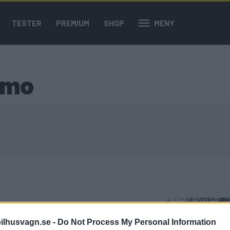
TESTER
PREMIUM
SHOP
MENY
imo
as tillbehör. Företaget gör dock mer än
ilhusvagn.se -
Do Not Process My Personal Information