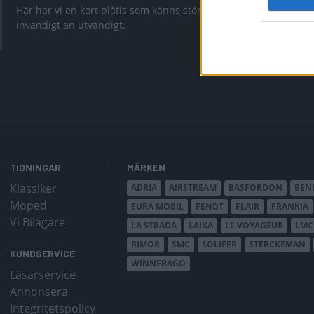
för desig
Här har vi en kort plåtis som känns större
invändigt än utvändigt.
Är Cazadora f
TIDNINGAR
MÄRKEN
Klassiker
ADRIA
AIRSTREAM
BASFORDON
BEN
Moped
EURA MOBIL
FENDT
FLAIR
FRANKIA
Vi Bilägare
LA STRADA
LAIKA
LE VOYAGEUR
LMC
RIMOR
SMC
SOLIFER
STERCKEMAN
KUNDSERVICE
WINNEBAGO
Läsarservice
Annonsera
Integritetspolicy