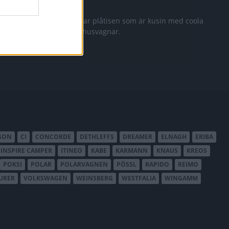
600
Tourer med
rien C2
Vi testar plåtisen som är kusin med coola
Eriba husvagnar.
SON
CI
CONCORDE
DETHLEFFS
DREAMER
ELNAGH
ERIBA
INSPIRE CAMPER
ITINEO
KABE
KARMANN
KNAUS
KREOS
POKSI
POLAR
POLARVAGNEN
PÖSSL
RAPIDO
REIMO
URER
VOLKSWAGEN
WEINSBERG
WESTFALIA
WINGAMM