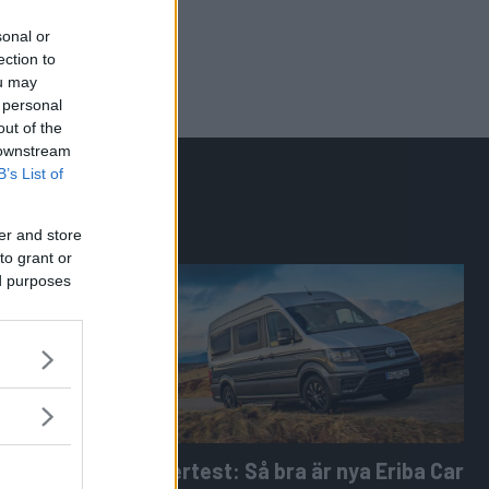
sonal or
ection to
ou may
 personal
out of the
 downstream
B’s List of
er and store
to grant or
ed purposes
2-Tourer
Supertest: Så bra är nya Eriba Car