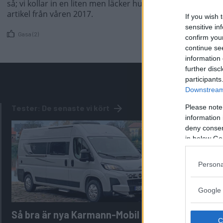
så; vi kollar in en liten men läcker husbil som tar sig fra
artikel från våren 2017.
If you wish 
sensitive in
Gasa (2)
confirm you
continue se
information 
further disc
participants
Downstream 
Tester: De senaste vi kört
Please note
information 
deny consent
in below Go
Persona
Google 
Så bra är nya Karmann-Mobil
Tabbert C