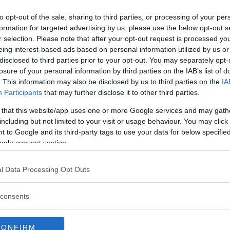
m där andra stannar. Vi bjuder på denna
to opt-out of the sale, sharing to third parties, or processing of your per
formation for targeted advertising by us, please use the below opt-out s
r selection. Please note that after your opt-out request is processed y
eing interest-based ads based on personal information utilized by us or
disclosed to third parties prior to your opt-out. You may separately opt-
losure of your personal information by third parties on the IAB’s list of
. This information may also be disclosed by us to third parties on the
IA
Participants
that may further disclose it to other third parties.
 that this website/app uses one or more Google services and may gath
including but not limited to your visit or usage behaviour. You may click 
 to Google and its third-party tags to use your data for below specifi
ogle consent section.
l Data Processing Opt Outs
consents
azadora: Snygg vagn
Supertest: Carthago C
CONFIRM