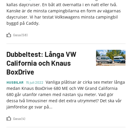
kallas daycruiser. En båt att övernatta i en natt eller två.
Kanske är de minsta campingbilarna en form av vägarnas
daycruiser. Vi har testat Volkswagens minsta campingbil
byggd på Caddy.
Gasa (58)
Dubbeltest: Långa VW
California och Knaus
BoxDrive
Vanliga plåtisar är cirka sex meter långa
HUSBILAR
15 juli 2022
medan Knaus BoxDrive 680 ME och VW Grand California
680 går utanför ramen med nästan sju meter. Vad gör
dessa två limousiner med det extra utrymmet? Det ska vår
jämförelse ge svar på...
Gasa (4)