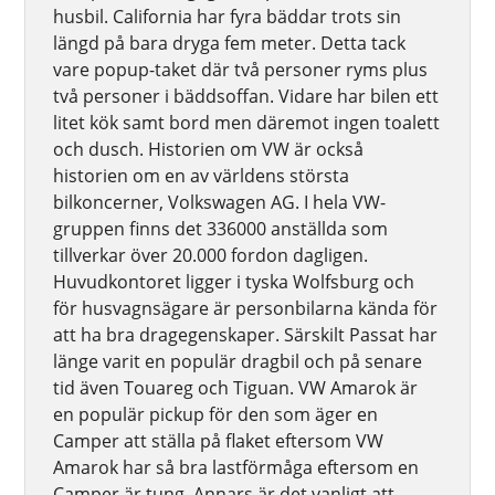
husbil. California har fyra bäddar trots sin
längd på bara dryga fem meter. Detta tack
vare popup-taket där två personer ryms plus
två personer i bäddsoffan. Vidare har bilen ett
litet kök samt bord men däremot ingen toalett
och dusch. Historien om VW är också
historien om en av världens största
bilkoncerner, Volkswagen AG. I hela VW-
gruppen finns det 336000 anställda som
tillverkar över 20.000 fordon dagligen.
Huvudkontoret ligger i tyska Wolfsburg och
för husvagnsägare är personbilarna kända för
att ha bra dragegenskaper. Särskilt Passat har
länge varit en populär dragbil och på senare
tid även Touareg och Tiguan. VW Amarok är
en populär pickup för den som äger en
Camper att ställa på flaket eftersom VW
Amarok har så bra lastförmåga eftersom en
Camper är tung. Annars är det vanligt att