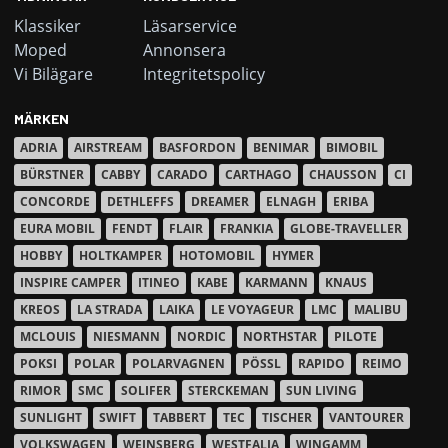
Klassiker
Läsarservice
Moped
Annonsera
Vi Bilägare
Integritetspolicy
MÄRKEN
ADRIA
AIRSTREAM
BASFORDON
BENIMAR
BIMOBIL
BÜRSTNER
CABBY
CARADO
CARTHAGO
CHAUSSON
CI
CONCORDE
DETHLEFFS
DREAMER
ELNAGH
ERIBA
EURA MOBIL
FENDT
FLAIR
FRANKIA
GLOBE-TRAVELLER
HOBBY
HOLTKAMPER
HOTOMOBIL
HYMER
INSPIRE CAMPER
ITINEO
KABE
KARMANN
KNAUS
KREOS
LA STRADA
LAIKA
LE VOYAGEUR
LMC
MALIBU
MCLOUIS
NIESMANN
NORDIC
NORTHSTAR
PILOTE
POKSI
POLAR
POLARVAGNEN
PÖSSL
RAPIDO
REIMO
RIMOR
SMC
SOLIFER
STERCKEMAN
SUN LIVING
SUNLIGHT
SWIFT
TABBERT
TEC
TISCHER
VANTOURER
VOLKSWAGEN
WEINSBERG
WESTFALIA
WINGAMM