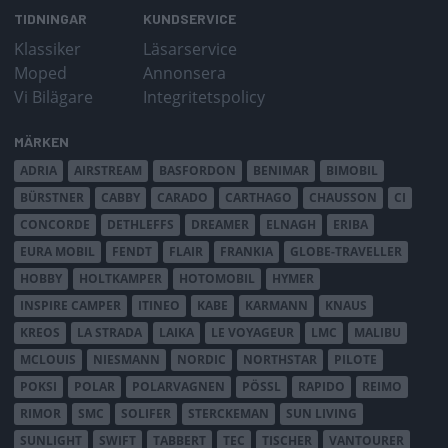
TIDNINGAR
KUNDSERVICE
Klassiker
Läsarservice
Moped
Annonsera
Vi Bilägare
Integritetspolicy
MÄRKEN
ADRIA
AIRSTREAM
BASFORDON
BENIMAR
BIMOBIL
BÜRSTNER
CABBY
CARADO
CARTHAGO
CHAUSSON
CI
CONCORDE
DETHLEFFS
DREAMER
ELNAGH
ERIBA
EURA MOBIL
FENDT
FLAIR
FRANKIA
GLOBE-TRAVELLER
HOBBY
HOLTKAMPER
HOTOMOBIL
HYMER
INSPIRE CAMPER
ITINEO
KABE
KARMANN
KNAUS
KREOS
LA STRADA
LAIKA
LE VOYAGEUR
LMC
MALIBU
MCLOUIS
NIESMANN
NORDIC
NORTHSTAR
PILOTE
POKSI
POLAR
POLARVAGNEN
PÖSSL
RAPIDO
REIMO
RIMOR
SMC
SOLIFER
STERCKEMAN
SUN LIVING
SUNLIGHT
SWIFT
TABBERT
TEC
TISCHER
VANTOURER