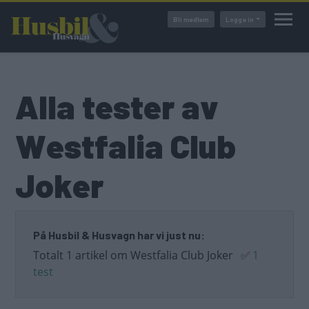
Hoppa
Bli medlem
Logga in
till
huvudinnehåll
Alla tester av
Westfalia Club
Joker
På Husbil & Husvagn har vi just nu:
Totalt 1 artikel om Westfalia Club Joker
✅
1
test