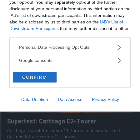
your opt-out. You may separately opt-out of the further
disclosure of your personal information by third parties on the
IAB’s list of downstream participants. This information may
Tabbert Cazadora: Snygg vagn för
also be disclosed by us to third parties on the
IAB’s List of
designmedvetna
Downstream Participants
that may further disclose it to other
third parties.
Är Cazadora fortfarande en riktig Tabbert?
Please note that this website/app uses one or more Google
Personal Data Processing Opt Outs
services and may gather and store information including but
not limited to your visit or usage behaviour. You may click to
Google consents
grant or deny consent to Google and its third-party tags to
use your data for below specified purposes in below Google
CONFIRM
consent section.
Data Deletion
Data Access
Privacy Policy
Supertest: Carthago C2-Tourer
Carthago kompletterar sin C1 Tourer med smalare och
därmed lättare serien C2 Tourer.