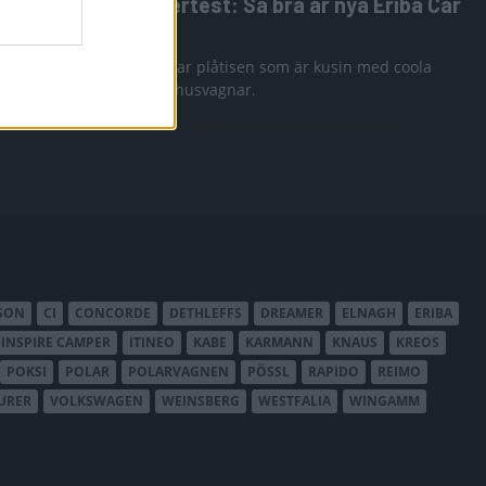
2-Tourer
Supertest: Så bra är nya Eriba Car
600
Tourer med
rien C2
Vi testar plåtisen som är kusin med coola
Eriba husvagnar.
SON
CI
CONCORDE
DETHLEFFS
DREAMER
ELNAGH
ERIBA
INSPIRE CAMPER
ITINEO
KABE
KARMANN
KNAUS
KREOS
POKSI
POLAR
POLARVAGNEN
PÖSSL
RAPIDO
REIMO
URER
VOLKSWAGEN
WEINSBERG
WESTFALIA
WINGAMM