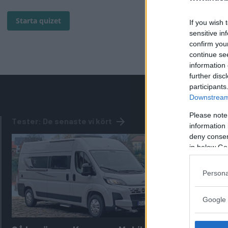
Starta quizet
If you wish 
sensitive in
confirm you
continue se
information 
further disc
participants
Downstream 
Please note
Tester: De senaste vi kört
information 
deny consent
in below Go
Persona
Google 