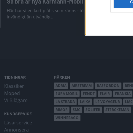
Så bra är nya Karmann-Mobil
Tabbert C
för desig
Här har vi en kort plåtis som känns större
invändigt än utvändigt.
Är Cazadora f
TIDNINGAR
MÄRKEN
Klassiker
ADRIA
AIRSTREAM
BASFORDON
BEN
Moped
EURA MOBIL
FENDT
FLAIR
FRANKIA
Vi Bilägare
LA STRADA
LAIKA
LE VOYAGEUR
LMC
RIMOR
SMC
SOLIFER
STERCKEMAN
KUNDSERVICE
WINNEBAGO
Läsarservice
Annonsera