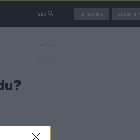
Bli medlem
Logga in
 du?