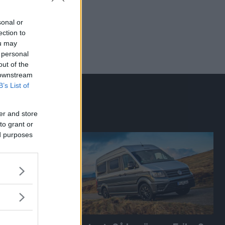
sonal or
ection to
ou may
 personal
out of the
 downstream
B’s List of
er and store
to grant or
ed purposes