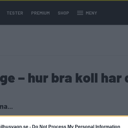
TESTER
PREMIUM
SHOP
MENY
ige – hur bra koll har
orna…
ilhusvagn.se -
Do Not Process My Personal Information