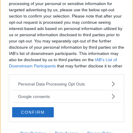
Så bra är nya Karmann-Mobil
processing of your personal or sensitive information for
Här har vi en kort plåtis som känns större invändigt än
targeted advertising by us, please use the below opt-out
utvändigt.
section to confirm your selection. Please note that after your
opt-out request is processed you may continue seeing
interest-based ads based on personal information utilized by
us or personal information disclosed to third parties prior to
your opt-out. You may separately opt-out of the further
disclosure of your personal information by third parties on the
IAB’s list of downstream participants. This information may
also be disclosed by us to third parties on the
IAB’s List of
Downstream Participants
that may further disclose it to other
third parties.
Please note that this website/app uses one or more Google
Personal Data Processing Opt Outs
services and may gather and store information including but
Tabbert Cazadora: Snygg vagn för
not limited to your visit or usage behaviour. You may click to
Google consents
grant or deny consent to Google and its third-party tags to
designmedvetna
use your data for below specified purposes in below Google
Är Cazadora fortfarande en riktig Tabbert?
CONFIRM
consent section.