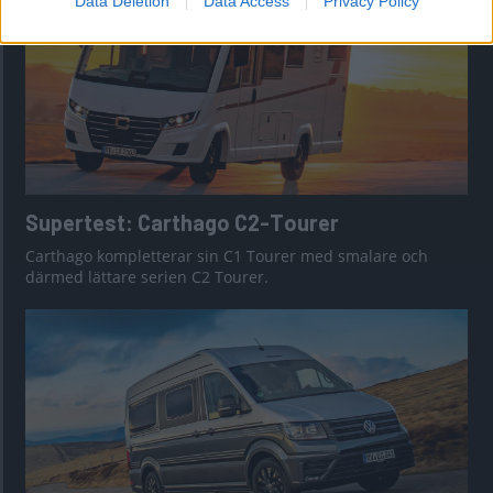
Data Deletion
Data Access
Privacy Policy
Supertest: Carthago C2-Tourer
Carthago kompletterar sin C1 Tourer med smalare och
därmed lättare serien C2 Tourer.