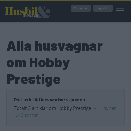
Hoppa
Bli medlem
Logga in
till
huvudinnehåll
Alla husvagnar
om Hobby
Prestige
På Husbil & Husvagn har vi just nu:
Totalt 3 artiklar om Hobby Prestige
✅
1 nyhet
✅
2 tester