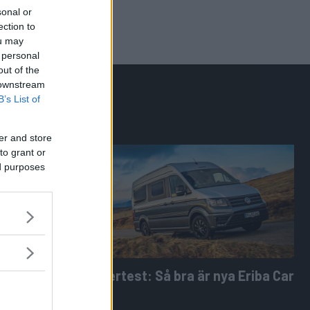
sonal or
ection to
ou may
 personal
out of the
 downstream
B’s List of
er and store
to grant or
ed purposes
2-Tourer
Supertest: Så bra är nya Eriba Car
600
Tourer med