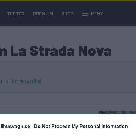
TESTER
PREMIUM
SHOP
MENY
om La Strada Nova
st
✅
1 mässartikel
där extra och lite till. Drivning på fyra
ilhusvagn.se -
Do Not Process My Personal Information
 med La Strada M 4x4!