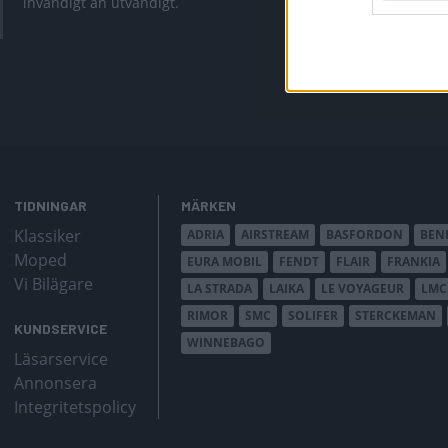
invändigt än utvändigt.
Är Cazadora f
TIDNINGAR
MÄRKEN
Klassiker
ADRIA
AIRSTREAM
BASFORDON
BEN
Moped
EURA MOBIL
FENDT
FLAIR
FRANKIA
Vi Bilägare
LA STRADA
LAIKA
LE VOYAGEUR
LMC
RIMOR
SMC
SOLIFER
STERCKEMAN
KUNDSERVICE
WINNEBAGO
Läsarservice
Annonsera
Integritetspolicy