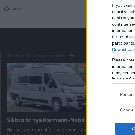
If you wish 
Gasa (3)
sensitive in
confirm you
continue se
information 
further disc
participants
Downstream 
Tester: De senaste vi kört
Please note
information 
deny consent
in below Go
Persona
Google 
Så bra är nya Karmann-Mobil
Tabbert C
för desig
Här har vi en kort plåtis som känns större