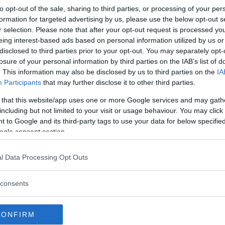
to opt-out of the sale, sharing to third parties, or processing of your per
formation for targeted advertising by us, please use the below opt-out s
r selection. Please note that after your opt-out request is processed y
eing interest-based ads based on personal information utilized by us or
disclosed to third parties prior to your opt-out. You may separately opt-
losure of your personal information by third parties on the IAB’s list of
. This information may also be disclosed by us to third parties on the
IA
Participants
that may further disclose it to other third parties.
 that this website/app uses one or more Google services and may gath
including but not limited to your visit or usage behaviour. You may click 
 to Google and its third-party tags to use your data for below specifi
ogle consent section.
l Data Processing Opt Outs
consents
azadora: Snygg vagn
Supertest: Carthago C
nmedvetna
CONFIRM
Carthago kompletterar sin C1 