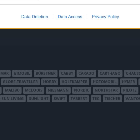
smalare och därmed lättare se
ortfarande en riktig Tabbert?
Tourer.
Data Deletion
Data Access
Privacy Policy
IMAR
BIMOBIL
BÜRSTNER
CABBY
CARADO
CARTHAGO
CHAUS
GLOBE-TRAVELLER
HOBBY
HOLTKAMPER
HOTOMOBIL
HYMER
MALIBU
MCLOUIS
NIESMANN
NORDIC
NORTHSTAR
PILOTE
SUN LIVING
SUNLIGHT
SWIFT
TABBERT
TEC
TISCHER
VANTO