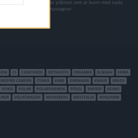
rien C2
Vi testar plåtisen som är kusin med coola
Eriba husvagnar.
SON
CI
CONCORDE
DETHLEFFS
DREAMER
ELNAGH
ERIBA
INSPIRE CAMPER
ITINEO
KABE
KARMANN
KNAUS
KREOS
POKSI
POLAR
POLARVAGNEN
PÖSSL
RAPIDO
REIMO
URER
VOLKSWAGEN
WEINSBERG
WESTFALIA
WINGAMM