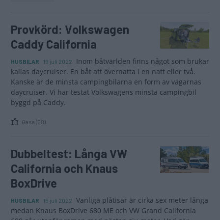
Provkörd: Volkswagen
Caddy California
Inom båtvärlden finns något som brukar
HUSBILAR
19 juli 2022
kallas daycruiser. En båt att övernatta i en natt eller två.
Kanske är de minsta campingbilarna en form av vägarnas
daycruiser. Vi har testat Volkswagens minsta campingbil
byggd på Caddy.
Gasa (58)
Dubbeltest: Långa VW
California och Knaus
BoxDrive
Vanliga plåtisar är cirka sex meter långa
HUSBILAR
15 juli 2022
medan Knaus BoxDrive 680 ME och VW Grand California