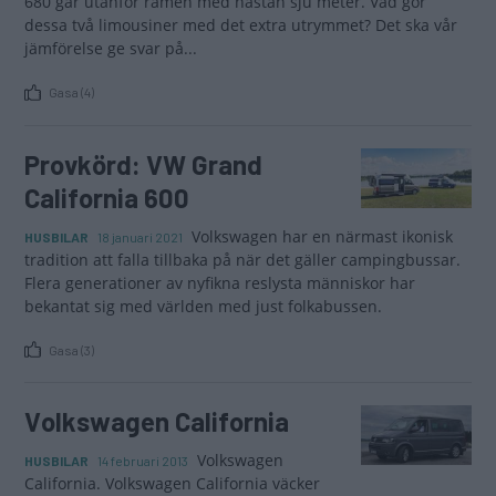
680 går utanför ramen med nästan sju meter. Vad gör
dessa två limousiner med det extra utrymmet? Det ska vår
jämförelse ge svar på...
Gasa (4)
Provkörd: VW Grand
California 600
Volkswagen har en närmast ikonisk
HUSBILAR
18 januari 2021
tradition att falla tillbaka på när det gäller campingbussar.
Flera generationer av nyfikna reslysta människor har
bekantat sig med världen med just folkabussen.
Gasa (3)
Volkswagen California
Volkswagen
HUSBILAR
14 februari 2013
California. Volkswagen California väcker