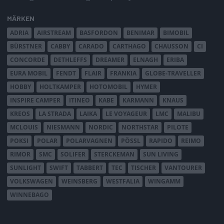
MÄRKEN
ADRIA
AIRSTREAM
BASFORDON
BENIMAR
BIMOBIL
BÜRSTNER
CABBY
CARADO
CARTHAGO
CHAUSSON
CI
CONCORDE
DETHLEFFS
DREAMER
ELNAGH
ERIBA
EURA MOBIL
FENDT
FLAIR
FRANKIA
GLOBE-TRAVELLER
HOBBY
HOLTKAMPER
HOTOMOBIL
HYMER
INSPIRE CAMPER
ITINEO
KABE
KARMANN
KNAUS
KREOS
LA STRADA
LAIKA
LE VOYAGEUR
LMC
MALIBU
MCLOUIS
NIESMANN
NORDIC
NORTHSTAR
PILOTE
POKSI
POLAR
POLARVAGNEN
PÖSSL
RAPIDO
REIMO
RIMOR
SMC
SOLIFER
STERCKEMAN
SUN LIVING
SUNLIGHT
SWIFT
TABBERT
TEC
TISCHER
VANTOURER
VOLKSWAGEN
WEINSBERG
WESTFALIA
WINGAMM
WINNEBAGO