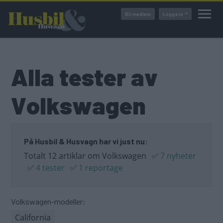
Hoppa
Bli medlem
Logga in
till
huvudinnehåll
Alla tester av
Volkswagen
På Husbil & Husvagn har vi just nu:
Totalt 12 artiklar om Volkswagen
✅
7 nyheter
✅
4 tester
✅
1 reportage
Volkswagen-modeller:
California