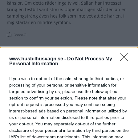
känslor. Om detta råder inga tvivel. Sällan har intresset
kring en testbil varit större. Uppenbarligen slår den an en
campingsträng även hos folk som inte vet att de har en. I
mig startar en mindre symfoni.
Gasa (4)
www.husbilhusvagn.se -
Do Not Process My
Personal Information
If you wish to opt-out of the sale, sharing to third parties, or
Tester: De senaste vi kört
processing of your personal or sensitive information for
targeted advertising by us, please use the below opt-out
section to confirm your selection. Please note that after your
opt-out request is processed you may continue seeing
interest-based ads based on personal information utilized by
us or personal information disclosed to third parties prior to
your opt-out. You may separately opt-out of the further
disclosure of your personal information by third parties on the
IAB’s list of downstream participants. This information may