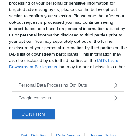
processing of your personal or sensitive information for
Gasa (2)
targeted advertising by us, please use the below opt-out
section to confirm your selection. Please note that after your
opt-out request is processed you may continue seeing
interest-based ads based on personal information utilized by
us or personal information disclosed to third parties prior to
your opt-out. You may separately opt-out of the further
disclosure of your personal information by third parties on the
Tester: De senaste vi kört
IAB’s list of downstream participants. This information may
also be disclosed by us to third parties on the
IAB’s List of
Downstream Participants
that may further disclose it to other
third parties.
Please note that this website/app uses one or more Google
Personal Data Processing Opt Outs
services and may gather and store information including but
not limited to your visit or usage behaviour. You may click to
Google consents
grant or deny consent to Google and its third-party tags to
use your data for below specified purposes in below Google
CONFIRM
consent section.
Så bra är nya Karmann-Mobil
Data Deletion
Data Access
Privacy Policy