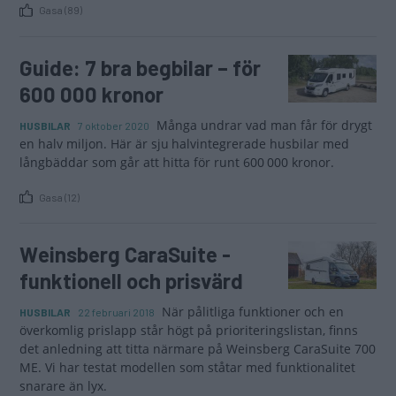
Gasa (89)
Guide: 7 bra begbilar – för
600 000 kronor
Många undrar vad man får för drygt
HUSBILAR
7 oktober 2020
en halv miljon. Här är sju halvintegrerade husbilar med
långbäddar som går att hitta för runt 600 000 kronor.
Gasa (12)
Weinsberg CaraSuite -
funktionell och prisvärd
När pålitliga funktioner och en
HUSBILAR
22 februari 2018
överkomlig prislapp står högt på prioriteringslistan, finns
det anledning att titta närmare på Weinsberg CaraSuite 700
ME. Vi har testat modellen som ståtar med funktionalitet
snarare än lyx.