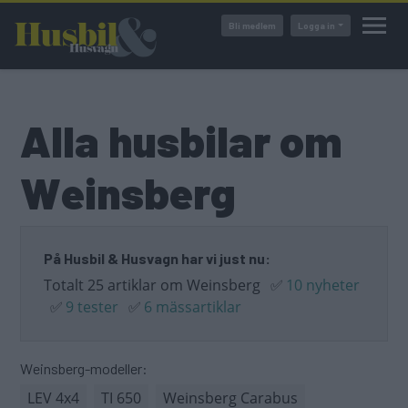
Hoppa
Bli medlem
Logga in
till
huvudinnehåll
Alla husbilar om
Weinsberg
På Husbil & Husvagn har vi just nu:
Totalt 25 artiklar om Weinsberg
✅
10 nyheter
✅
9 tester
✅
6 mässartiklar
Weinsberg-modeller:
LEV 4x4
TI 650
Weinsberg Carabus