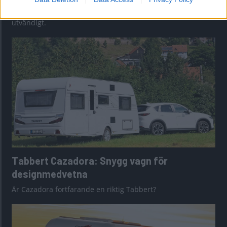
Här har vi en kort plåtis som känns större invändigt än
utvändigt.
Tabbert Cazadora: Snygg vagn för
designmedvetna
Är Cazadora fortfarande en riktig Tabbert?