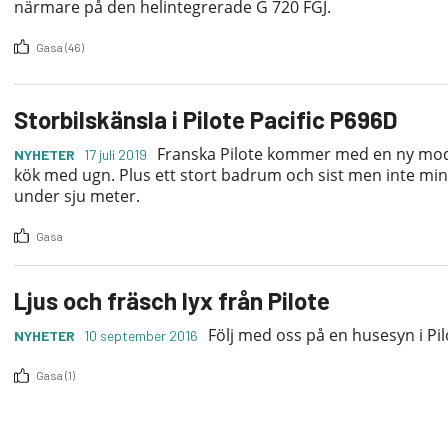
närmare på den helintegrerade G 720 FGJ.
Gasa (46)
Storbilskänsla i Pilote Pacific P696D
Franska Pilote kommer med en ny mode
NYHETER
17 juli 2019
kök med ugn. Plus ett stort badrum och sist men inte minst 
under sju meter.
Gasa
Ljus och fräsch lyx från Pilote
Följ med oss på en husesyn i Pil
NYHETER
10 september 2016
Gasa (1)