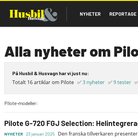
Hoppa
Main
till
NYHETER
REPORTAGE
navigation
huvudinnehåll
Alla nyheter om Pil
På Husbil & Husvagn har vi just nu:
Totalt 16 artiklar om Pilote
✅
3 nyheter
✅
9 tester
Pilote-modeller:
Pilote G-720 FGJ Selection: Helintegrer
Den franska tillverkaren presenter
NYHETER
23 januari 2025