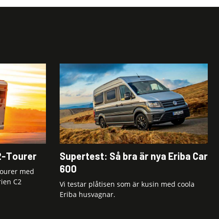
2-Tourer
Supertest: Så bra är nya Eriba Car
600
Tourer med
rien C2
Vi testar plåtisen som är kusin med coola
Eriba husvagnar.