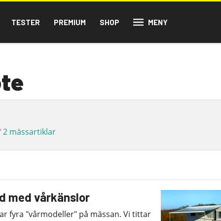
TESTER
PREMIUM
SHOP
MENY
ote
✅
2 mässartiklar
ad med vårkänslor
ar fyra "vårmodeller" på mässan. Vi tittar