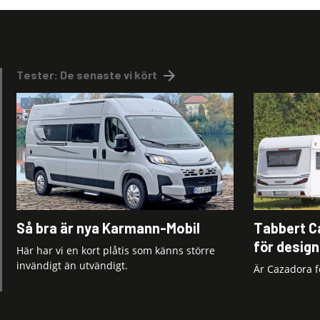
Tester: De senaste vi kört
Så bra är nya Karmann-Mobil
Tabbert C
för desig
Här har vi en kort plåtis som känns större
invändigt än utvändigt.
Är Cazadora f