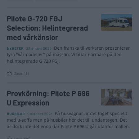
Pilote G-720 FGJ
Selection: Helintegrerad
med vårkänslor
Den franska tillverkaren presenterar
NYHETER
23 januari 2025
fyra "vårmodeller" på mässan. Vi tittar närmare på den
helintegrerade G 720 FGJ.
Gasa (46)
Provkörning: Pilote P 696
U Expression
På husvagnar är det inget speciellt
HUSBILAR
9 oktober 2023
med u-soffa men på husbilar hör det till undantagen. Det
är dock inte det enda där Pilote P 696 U går utanför mallen.
Gasa (196)