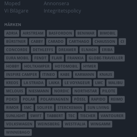
Moped
Annonsera
Vi Bilägare
Integritetspolicy
MÄRKEN
ADRIA
AIRSTREAM
BASFORDON
BENIMAR
BIMOBIL
BÜRSTNER
CABBY
CARADO
CARTHAGO
CHAUSSON
CI
CONCORDE
DETHLEFFS
DREAMER
ELNAGH
ERIBA
EURA MOBIL
FENDT
FLAIR
FRANKIA
GLOBE-TRAVELLER
HOBBY
HOLTKAMPER
HOTOMOBIL
HYMER
INSPIRE CAMPER
ITINEO
KABE
KARMANN
KNAUS
KREOS
LA STRADA
LAIKA
LE VOYAGEUR
LMC
MALIBU
MCLOUIS
NIESMANN
NORDIC
NORTHSTAR
PILOTE
POKSI
POLAR
POLARVAGNEN
PÖSSL
RAPIDO
REIMO
RIMOR
SMC
SOLIFER
STERCKEMAN
SUN LIVING
SUNLIGHT
SWIFT
TABBERT
TEC
TISCHER
VANTOURER
VOLKSWAGEN
WEINSBERG
WESTFALIA
WINGAMM
WINNEBAGO