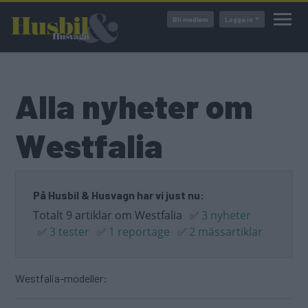
Hoppa
Bli medlem
Logga in
till
huvudinnehåll
Alla nyheter om
Westfalia
På Husbil & Husvagn har vi just nu:
Totalt 9 artiklar om Westfalia
✅
3 nyheter
✅
3 tester
✅
1 reportage
✅
2 mässartiklar
Westfalia-modeller: