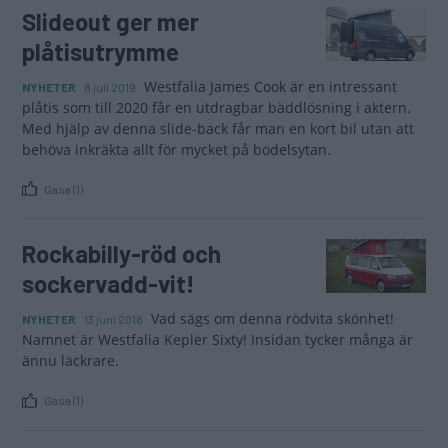
Slideout ger mer
plåtisutrymme
Westfalia James Cook är en intressant
NYHETER
8 juli 2019
plåtis som till 2020 får en utdragbar bäddlösning i aktern.
Med hjälp av denna slide-back får man en kort bil utan att
behöva inkräkta allt för mycket på bodelsytan.
Gasa (1)
Rockabilly-röd och
sockervadd-vit!
Vad sägs om denna rödvita skönhet!
NYHETER
13 juni 2018
Namnet är Westfalia Kepler Sixty! Insidan tycker många är
ännu läckrare.
Gasa (1)