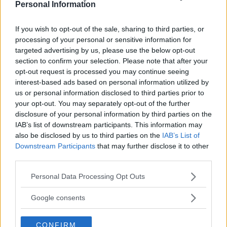
Personal Information
If you wish to opt-out of the sale, sharing to third parties, or
processing of your personal or sensitive information for
targeted advertising by us, please use the below opt-out
section to confirm your selection. Please note that after your
Så bra är nya Karmann-Mobil
opt-out request is processed you may continue seeing
Här har vi en kort plåtis som känns större invändigt än
interest-based ads based on personal information utilized by
utvändigt.
us or personal information disclosed to third parties prior to
your opt-out. You may separately opt-out of the further
disclosure of your personal information by third parties on the
IAB’s list of downstream participants. This information may
also be disclosed by us to third parties on the
IAB’s List of
Downstream Participants
that may further disclose it to other
third parties.
Please note that this website/app uses one or more Google
Personal Data Processing Opt Outs
services and may gather and store information including but
not limited to your visit or usage behaviour. You may click to
Google consents
grant or deny consent to Google and its third-party tags to
use your data for below specified purposes in below Google
CONFIRM