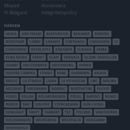
Moped
Annonsera
Vi Bilägare
Integritetspolicy
MÄRKEN
ADRIA
AIRSTREAM
BASFORDON
BENIMAR
BIMOBIL
BÜRSTNER
CABBY
CARADO
CARTHAGO
CHAUSSON
CI
CONCORDE
DETHLEFFS
DREAMER
ELNAGH
ERIBA
EURA MOBIL
FENDT
FLAIR
FRANKIA
GLOBE-TRAVELLER
HOBBY
HOLTKAMPER
HOTOMOBIL
HYMER
INSPIRE CAMPER
ITINEO
KABE
KARMANN
KNAUS
KREOS
LA STRADA
LAIKA
LE VOYAGEUR
LMC
MALIBU
MCLOUIS
NIESMANN
NORDIC
NORTHSTAR
PILOTE
POKSI
POLAR
POLARVAGNEN
PÖSSL
RAPIDO
REIMO
RIMOR
SMC
SOLIFER
STERCKEMAN
SUN LIVING
SUNLIGHT
SWIFT
TABBERT
TEC
TISCHER
VANTOURER
VOLKSWAGEN
WEINSBERG
WESTFALIA
WINGAMM
WINNEBAGO