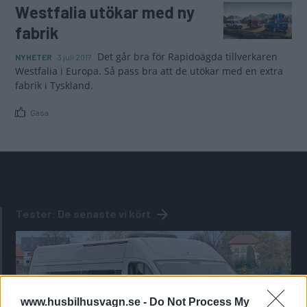
Westfalia utökar med ny
fabrik
Det går bra för Rapidoägda tillverkaren
NYHETER
3 juli 2017
Westfalia i Europa. Så pass bra att de utökar med en extra
fabrik i Tyskland.
Gasa
Tester: De senaste vi kört
www.husbilhusvagn.se -
Do Not Process My