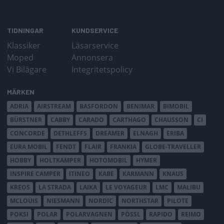
TIDNINGAR
KUNDSERVICE
Klassiker
Läsarservice
Moped
Annonsera
Vi Bilägare
Integritetspolicy
MÄRKEN
ADRIA
AIRSTREAM
BASFORDON
BENIMAR
BIMOBIL
BÜRSTNER
CABBY
CARADO
CARTHAGO
CHAUSSON
CI
CONCORDE
DETHLEFFS
DREAMER
ELNAGH
ERIBA
EURA MOBIL
FENDT
FLAIR
FRANKIA
GLOBE-TRAVELLER
HOBBY
HOLTKAMPER
HOTOMOBIL
HYMER
INSPIRE CAMPER
ITINEO
KABE
KARMANN
KNAUS
KREOS
LA STRADA
LAIKA
LE VOYAGEUR
LMC
MALIBU
MCLOUIS
NIESMANN
NORDIC
NORTHSTAR
PILOTE
POKSI
POLAR
POLARVAGNEN
PÖSSL
RAPIDO
REIMO