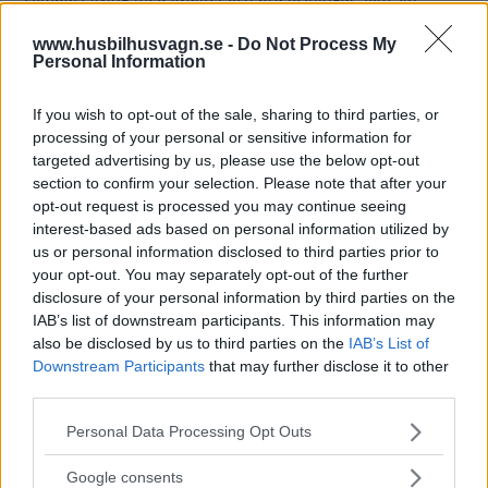
signum.
www.husbilhusvagn.se -
Do Not Process My
Personal Information
Gasa (2)
If you wish to opt-out of the sale, sharing to third parties, or
Malibu 600 DB 2
processing of your personal or sensitive information for
targeted advertising by us, please use the below opt-out
Malibu heter
HUSBILAR
10 mars 2015
section to confirm your selection. Please note that after your
Carthagos kompaktbilar som än så länge
opt-out request is processed you may continue seeing
är ganska svåra att hitta i Sverige. Vi fotade den här i
interest-based ads based on personal information utilized by
somras på plats hos Carthago i Tyskland.
us or personal information disclosed to third parties prior to
your opt-out. You may separately opt-out of the further
Gasa
disclosure of your personal information by third parties on the
IAB’s list of downstream participants. This information may
also be disclosed by us to third parties on the
IAB’s List of
Downstream Participants
that may further disclose it to other
third parties.
Please note that this website/app uses one or more Google
Personal Data Processing Opt Outs
Tester: De senaste vi kört
services and may gather and store information including but
not limited to your visit or usage behaviour. You may click to
Google consents