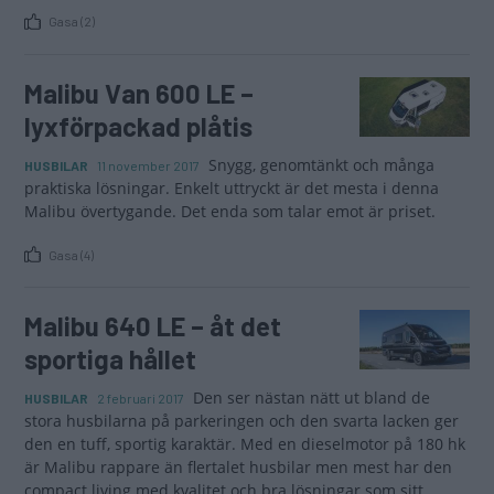
Gasa (2)
Malibu Van 600 LE –
lyxförpackad plåtis
Snygg, genomtänkt och många
HUSBILAR
11 november 2017
praktiska lösningar. Enkelt uttryckt är det mesta i denna
Malibu övertygande. Det enda som talar emot är priset.
Gasa (4)
Malibu 640 LE – åt det
sportiga hållet
Den ser nästan nätt ut bland de
HUSBILAR
2 februari 2017
stora husbilarna på parkeringen och den svarta lacken ger
den en tuff, sportig karaktär. Med en dieselmotor på 180 hk
är Malibu rappare än flertalet husbilar men mest har den
compact living med kvalitet och bra lösningar som sitt