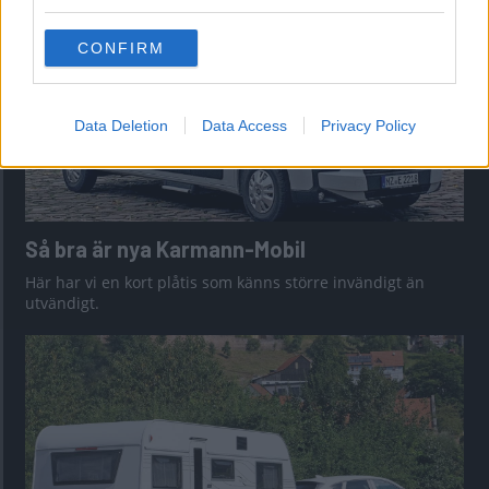
grant or deny consent to Google and its third-party tags to
use your data for below specified purposes in below Google
CONFIRM
consent section.
Data Deletion
Data Access
Privacy Policy
Så bra är nya Karmann-Mobil
Här har vi en kort plåtis som känns större invändigt än
utvändigt.