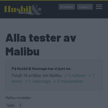
Hoppa
Bli medlem
Logga in
till
huvudinnehåll
Alla tester av
Malibu
På Husbil & Husvagn har vi just nu:
Totalt 18 artiklar om Malibu
✅
5 nyheter
✅
7
tester
✅
1 reportage
✅
5 mässartiklar
Malibu-modeller:
Van
I