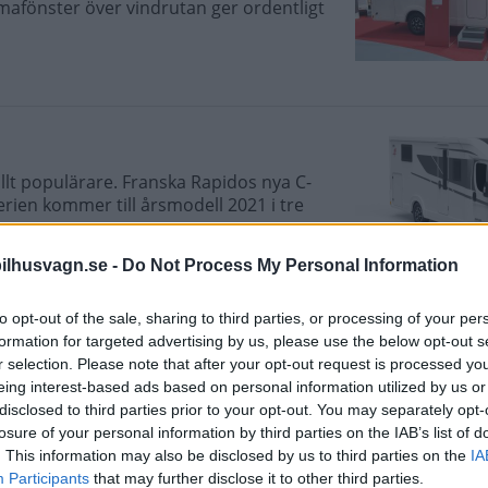
mafönster över vindrutan ger ordentligt
llt populärare. Franska Rapidos nya C-
ien kommer till årsmodell 2021 i tre
ilhusvagn.se -
Do Not Process My Personal Information
to opt-out of the sale, sharing to third parties, or processing of your per
formation for targeted advertising by us, please use the below opt-out s
r selection. Please note that after your opt-out request is processed y
 mässan i Stuttgart. Kolla in vårt
eing interest-based ads based on personal information utilized by us or
disclosed to third parties prior to your opt-out. You may separately opt-
losure of your personal information by third parties on the IAB’s list of
. This information may also be disclosed by us to third parties on the
IA
Participants
that may further disclose it to other third parties.