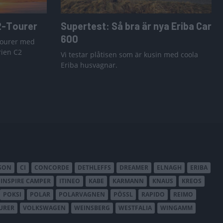
2-Tourer
Supertest: Så bra är nya Eriba Car
600
Tourer med
rien C2
Vi testar plåtisen som är kusin med coola
Eriba husvagnar.
SON
CI
CONCORDE
DETHLEFFS
DREAMER
ELNAGH
ERIBA
INSPIRE CAMPER
ITINEO
KABE
KARMANN
KNAUS
KREOS
POKSI
POLAR
POLARVAGNEN
PÖSSL
RAPIDO
REIMO
URER
VOLKSWAGEN
WEINSBERG
WESTFALIA
WINGAMM