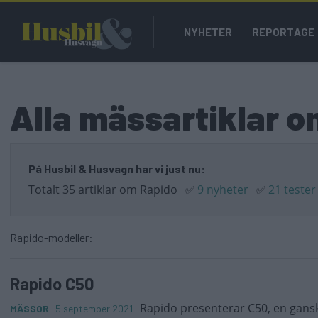
Hoppa
Main
till
NYHETER
REPORTAGE
navigation
huvudinnehåll
Alla mässartiklar 
På Husbil & Husvagn har vi just nu:
Totalt 35 artiklar om Rapido
✅
9 nyheter
✅
21 tester
Rapido-modeller:
Rapido C50
Rapido presenterar C50, en gansk
MÄSSOR
5 september 2021