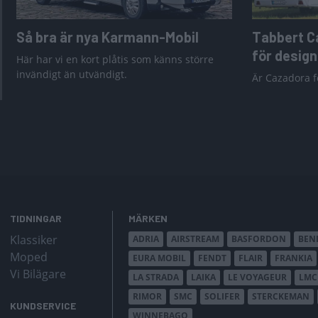
Så bra är nya Karmann-Mobil
Tabbert C
för desig
Här har vi en kort plåtis som känns större
invändigt än utvändigt.
Är Cazadora f
TIDNINGAR
MÄRKEN
Klassiker
ADRIA
AIRSTREAM
BASFORDON
BEN
Moped
EURA MOBIL
FENDT
FLAIR
FRANKIA
Vi Bilägare
LA STRADA
LAIKA
LE VOYAGEUR
LMC
RIMOR
SMC
SOLIFER
STERCKEMAN
KUNDSERVICE
WINNEBAGO