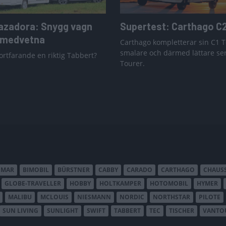
azadora: Snygg vagn
Supertest: Carthago C
nmedvetna
Carthago kompletterar sin C1 
smalare och därmed lättare se
ortfarande en riktig Tabbert?
Tourer.
IMAR
BIMOBIL
BÜRSTNER
CABBY
CARADO
CARTHAGO
CHAUS
GLOBE-TRAVELLER
HOBBY
HOLTKAMPER
HOTOMOBIL
HYMER
MALIBU
MCLOUIS
NIESMANN
NORDIC
NORTHSTAR
PILOTE
SUN LIVING
SUNLIGHT
SWIFT
TABBERT
TEC
TISCHER
VANTO