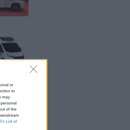
sonal or
ection to
ou may
 personal
out of the
 downstream
B’s List of