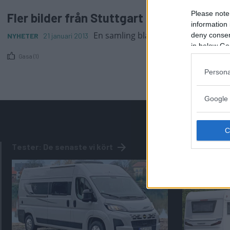
Please note
Fler bilder från Stuttgart
information 
En samling blandade foton från CMT
deny consent
NYHETER
21 januari 2013
in below Go
Gasa (1)
Persona
Google 
Tester: De senaste vi kört