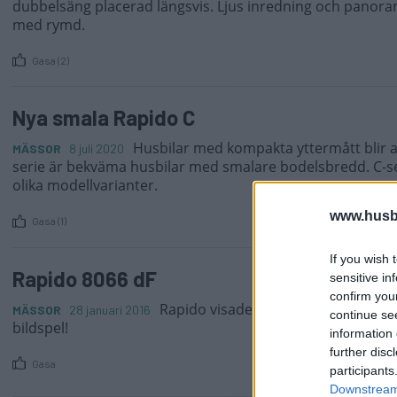
dubbelsäng placerad längsvis. Ljus inredning och panora
med rymd.
Gasa (2)
Nya smala Rapido C
Husbilar med kompakta yttermått blir a
MÄSSOR
8 juli 2020
serie är bekväma husbilar med smalare bodelsbredd. C-ser
olika modellvarianter.
www.husb
Gasa (1)
If you wish 
Rapido 8066 dF
sensitive in
confirm you
Rapido visade upp sin nya 8066 dF på
MÄSSOR
28 januari 2016
continue se
bildspel!
information 
further disc
Gasa
participants
Downstream 