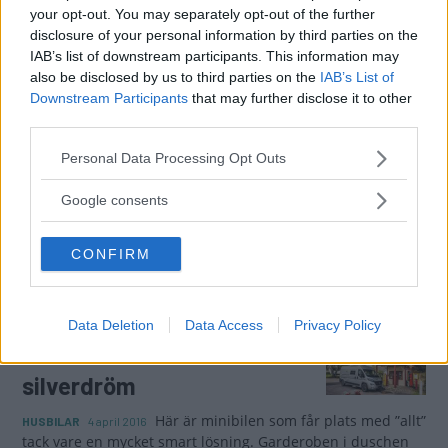
ovanligt stor sittgrupp och ett exceptionellt kök. Vi fick
your opt-out. You may separately opt-out of the further
provköra modellen där de byggs.
disclosure of your personal information by third parties on the
IAB’s list of downstream participants. This information may
Gasa
also be disclosed by us to third parties on the
IAB’s List of
Downstream Participants
that may further disclose it to other
third parties.
Rapido 640 F
Please note that this website/app uses one or more Google
Personal Data Processing Opt Outs
Ibland kommer det
TESTER
6 maj 2016
services and may gather and store information including but
husbilar som vänder på begreppen och
not limited to your visit or usage behaviour. You may click to
Google consents
här är en av dessa. Utifrån ser Rapido 640 F i stort sett ut
grant or deny consent to Google and its third-party tags to
som en i mängden. Men inne i bilen är det bakvända
use your data for below specified purposes in below Google
världen. Från nummer 4.2014.
CONFIRM
consent section.
Gasa (2)
Data Deletion
Data Access
Privacy Policy
Dreamer D55 - Diskret
silverdröm
Här är minibilen som får plats med ”allt”
HUSBILAR
4 april 2016
tack vare en mycket smart lösning. Garderoben i duschen