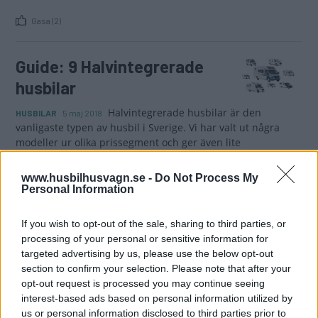
Gasa (2)
Guide: 9 Halvintegrerade
husbilar
Halvintegrerade husbilar är den
HUSBILAR
5 maj 2018
vanligaste typen av husbil i Sverige. Vi har valt ut några
modeller ur olika prissegment och ger även lite
bakgrundsinformation om tillverkarna. Det här är populära
val!
www.husbilhusvagn.se -
Do Not Process My
Personal Information
Gasa (2)
If you wish to opt-out of the sale, sharing to third parties, or
processing of your personal or sensitive information for
Rapido 604 FF – med fyra
targeted advertising by us, please use the below opt-out
hjul och kök
section to confirm your selection. Please note that after your
opt-out request is processed you may continue seeing
Till 2017 erbjuder Rapido en nyhet som
HUSBILAR
4 april 2017
interest-based ads based on personal information utilized by
trots sin längd på knappt sex meter är utrustad med en
us or personal information disclosed to third parties prior to