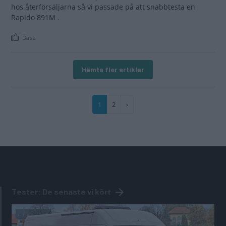
hos återförsäljarna så vi passade på att snabbtesta en
Rapido 891M .
Gasa
Hämta fler artiklar
Paginering
Nuvarande
1
Sida
2
Nästa
›
sida
sida
Tester: De senaste vi kört