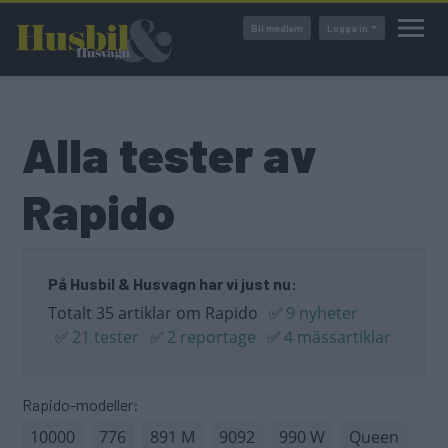
Hoppa
Bli medlem
Logga in
till
huvudinnehåll
Alla tester av
Rapido
På Husbil & Husvagn har vi just nu:
Totalt 35 artiklar om Rapido
✅
9 nyheter
✅
21 tester
✅
2 reportage
✅
4 mässartiklar
Rapido-modeller:
10000
776
891 M
9092
990 W
Queen