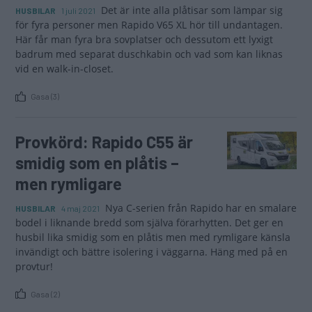
Det är inte alla plåtisar som lämpar sig
HUSBILAR
1 juli 2021
för fyra personer men Rapido V65 XL hör till undantagen.
Här får man fyra bra sovplatser och dessutom ett lyxigt
badrum med separat duschkabin och vad som kan liknas
vid en walk-in-closet.
Gasa (3)
Provkörd: Rapido C55 är
smidig som en plåtis –
men rymligare
Nya C-serien från Rapido har en smalare
HUSBILAR
4 maj 2021
bodel i liknande bredd som själva förarhytten. Det ger en
husbil lika smidig som en plåtis men med rymligare känsla
invändigt och bättre isolering i väggarna. Häng med på en
provtur!
Gasa (2)