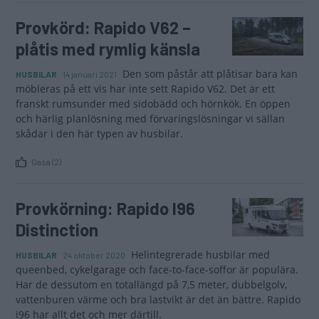
Provkörd: Rapido V62 –
plåtis med rymlig känsla
Den som påstår att plåtisar bara kan
HUSBILAR
14 januari 2021
möbleras på ett vis har inte sett Rapido V62. Det är ett
franskt rumsunder med sidobädd och hörnkök. En öppen
och härlig planlösning med förvaringslösningar vi sällan
skådar i den här typen av husbilar.
Gasa (2)
Provkörning: Rapido I96
Distinction
Helintegrerade husbilar med
HUSBILAR
24 oktober 2020
queenbed, cykelgarage och face-to-face-soffor är populära.
Har de dessutom en totallängd på 7,5 meter, dubbelgolv,
vattenburen värme och bra lastvikt är det än bättre. Rapido
i96 har allt det och mer därtill.