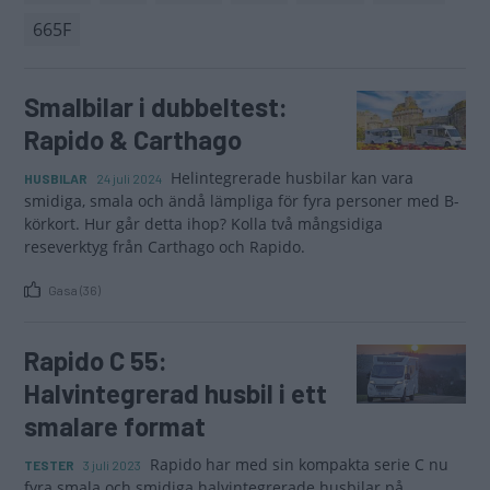
665F
Smalbilar i dubbeltest:
Rapido & Carthago
Helintegrerade husbilar kan vara
HUSBILAR
24 juli 2024
smidiga, smala och ändå lämpliga för fyra personer med B-
körkort. Hur går detta ihop? Kolla två mångsidiga
reseverktyg från Carthago och Rapido.
Gasa (36)
Rapido C 55:
Halvintegrerad husbil i ett
smalare format
Rapido har med sin kompakta serie C nu
TESTER
3 juli 2023
fyra smala och smidiga halvintegrerade husbilar på