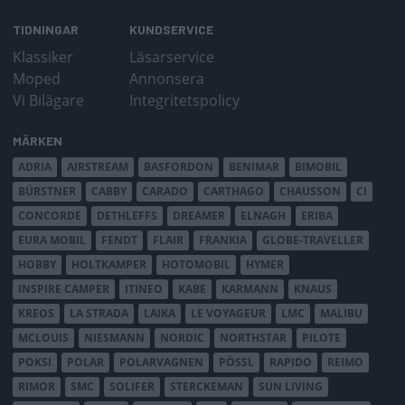
TIDNINGAR
KUNDSERVICE
Klassiker
Läsarservice
Moped
Annonsera
Vi Bilägare
Integritetspolicy
MÄRKEN
ADRIA
AIRSTREAM
BASFORDON
BENIMAR
BIMOBIL
BÜRSTNER
CABBY
CARADO
CARTHAGO
CHAUSSON
CI
CONCORDE
DETHLEFFS
DREAMER
ELNAGH
ERIBA
EURA MOBIL
FENDT
FLAIR
FRANKIA
GLOBE-TRAVELLER
HOBBY
HOLTKAMPER
HOTOMOBIL
HYMER
INSPIRE CAMPER
ITINEO
KABE
KARMANN
KNAUS
KREOS
LA STRADA
LAIKA
LE VOYAGEUR
LMC
MALIBU
MCLOUIS
NIESMANN
NORDIC
NORTHSTAR
PILOTE
POKSI
POLAR
POLARVAGNEN
PÖSSL
RAPIDO
REIMO
RIMOR
SMC
SOLIFER
STERCKEMAN
SUN LIVING