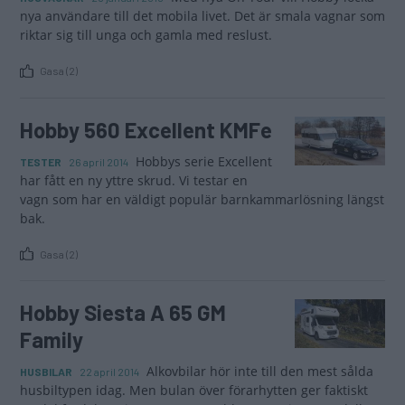
nya användare till det mobila livet. Det är smala vagnar som
riktar sig till unga och gamla med reslust.
Gasa (2)
Hobby 560 Excellent KMFe
Hobbys serie Excellent
TESTER
26 april 2014
har fått en ny yttre skrud. Vi testar en
vagn som har en väldigt populär barnkammarlösning längst
bak.
Gasa (2)
Hobby Siesta A 65 GM
Family
Alkovbilar hör inte till den mest sålda
HUSBILAR
22 april 2014
husbiltypen idag. Men bulan över förarhytten ger faktiskt