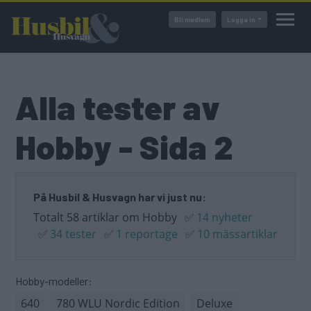
Hoppa
Bli medlem
Logga in
till
huvudinnehåll
Alla tester av
Hobby - Sida 2
På Husbil & Husvagn har vi just nu:
Totalt 58 artiklar om Hobby
✅
14 nyheter
✅
34 tester
✅
1 reportage
✅
10 mässartiklar
Hobby-modeller:
640
780 WLU Nordic Edition
Deluxe