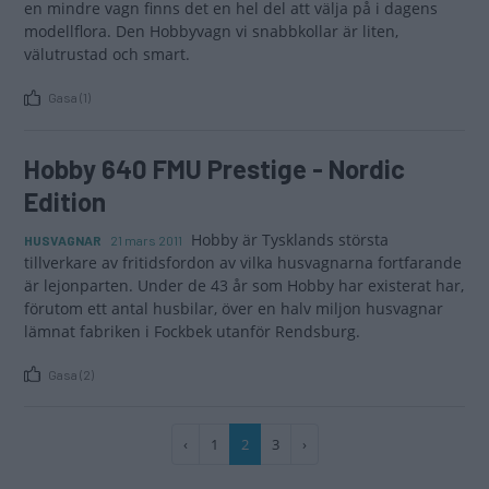
en mindre vagn finns det en hel del att välja på i dagens
modellflora. Den Hobbyvagn vi snabbkollar är liten,
välutrustad och smart.
Gasa (1)
Hobby 640 FMU Prestige - Nordic
Edition
Hobby är Tysklands största
HUSVAGNAR
21 mars 2011
tillverkare av fritidsfordon av vilka husvagnarna fortfarande
är lejonparten. Under de 43 år som Hobby har existerat har,
förutom ett antal husbilar, över en halv miljon husvagnar
lämnat fabriken i Fockbek utanför Rendsburg.
Gasa (2)
Paginering
Föregående
‹
Sida
1
Nuvarande
2
Sida
3
Nästa
›
sida
sida
sida