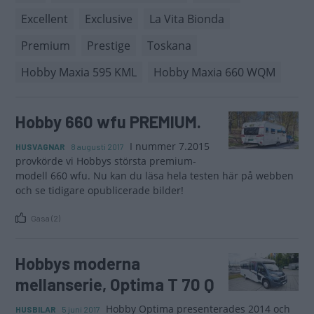
Excellent
Exclusive
La Vita Bionda
Premium
Prestige
Toskana
Hobby Maxia 595 KML
Hobby Maxia 660 WQM
Hobby 660 wfu PREMIUM.
I nummer 7.2015
HUSVAGNAR
8 augusti 2017
provkörde vi Hobbys största premium-
modell 660 wfu. Nu kan du läsa hela testen här på webben
och se tidigare opublicerade bilder!
Gasa (2)
Hobbys moderna
mellanserie, Optima T 70 Q
Hobby Optima presenterades 2014 och
HUSBILAR
5 juni 2017