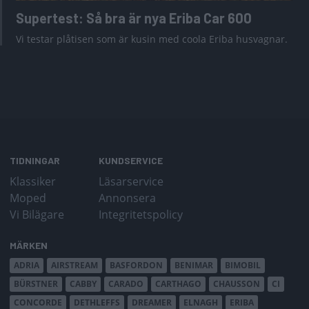
Supertest: Så bra är nya Eriba Car 600
Vi testar plåtisen som är kusin med coola Eriba husvagnar.
TIDNINGAR
KUNDSERVICE
Klassiker
Läsarservice
Moped
Annonsera
Vi Bilägare
Integritetspolicy
MÄRKEN
ADRIA
AIRSTREAM
BASFORDON
BENIMAR
BIMOBIL
BÜRSTNER
CABBY
CARADO
CARTHAGO
CHAUSSON
CI
CONCORDE
DETHLEFFS
DREAMER
ELNAGH
ERIBA