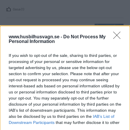
Gasa (1)
Hobby Premium Drive 65
HFL
www.husbilhusvagn.se -
Do Not Process My
Personal Information
Med ny banbrytande design var det
HUSBILAR
21 augusti 2013
tänkt att Hobby skulle skörda stora framgångar på
If you wish to opt-out of the sale, sharing to third parties, or
husbilsmarknaden. Försäljningen har gått sisådär. Vi
processing of your personal or sensitive information for
undrar varför köparna tvekar så vi testade en av
targeted advertising by us, please use the below opt-out
toppmodellerna. En provtur som gav mersmak!
section to confirm your selection. Please note that after your
opt-out request is processed you may continue seeing
Gasa
interest-based ads based on personal information utilized by
us or personal information disclosed to third parties prior to
your opt-out. You may separately opt-out of the further
Hobby 780 WLU Nordic
disclosure of your personal information by third parties on the
Edition
IAB’s list of downstream participants. This information may
also be disclosed by us to third parties on the
IAB’s List of
När Hobby anpassar en husvagn för
NYHETER
10 februari 2013
Downstream Participants
that may further disclose it to other
den nordiska marknaden görs det ordentligt. Nordic Edition
third parties.