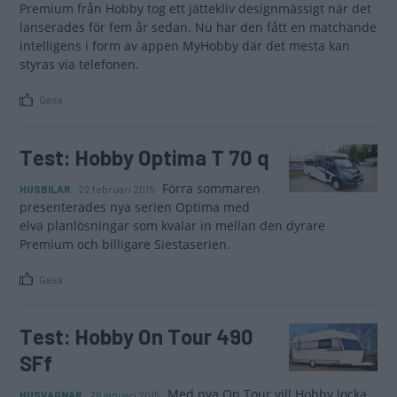
Premium från Hobby tog ett jättekliv designmässigt när det
lanserades för fem år sedan. Nu har den fått en matchande
intelligens i form av appen MyHobby där det mesta kan
styras via telefonen.
Gasa
Test: Hobby Optima T 70 q
Förra sommaren
HUSBILAR
22 februari 2015
presen­terades nya serien Optima med
elva planlösningar som kvalar in mellan den dyrare
Premium och billigare Siestaserien.
Gasa
Test: Hobby On Tour 490
SFf
Med nya On Tour vill Hobby locka
HUSVAGNAR
26 januari 2015