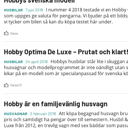
I nummer 4 2018 testade vi en Hobby O
HUSBILAR
7 juni 2018
som uppges ge valuta för pengarna. Vi bjuder på ett bilds
vi tycker om bilen så kan du köpa testet här under.
Gasa
Hobby Optima De Luxe – Prutat och klart
Hobbys husbilar står lite i skuggan
HUSBILAR
24 april 2018
husvagnar och modellprogrammet är inte oändligt utan sn
kikar på en modell som är specialanpassad för svenska k
Gasa (1)
Hobby är en familjevänlig husvagn
Att köpa begagnad husvagn bruka
HUSVAGNAR
2 februari 2018
pris och samtidigt ha pengar över till semestern. Husbi
Luxe från 2012, en trevlig vagn med sex bäddar som passar