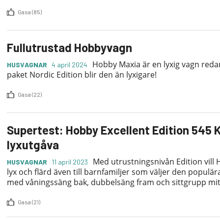
Gasa (85)
Fullutrustad Hobbyvagn
Hobby Maxia är en lyxig vagn reda
HUSVAGNAR
4 april 2024
paket Nordic Edition blir den än lyxigare!
Gasa (22)
Supertest: Hobby Excellent Edition 545 K
lyxutgåva
Med utrustningsnivån Edition vill 
HUSVAGNAR
11 april 2023
lyx och flärd även till barnfamiljer som väljer den popul
med våningssäng bak, dubbelsäng fram och sittgrupp mitt
Gasa (21)