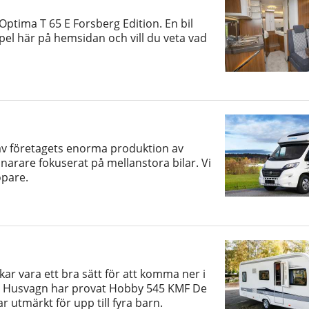
ptima T 65 E Forsberg Edition. En bil
pel här på hemsidan och vill du veta vad
!
 av företagets enorma produktion av
arare fokuserat på mellanstora bilar. Vi
öpare.
r vara ett bra sätt för att komma ner i
l & Husvagn har provat Hobby 545 KMF De
 utmärkt för upp till fyra barn.