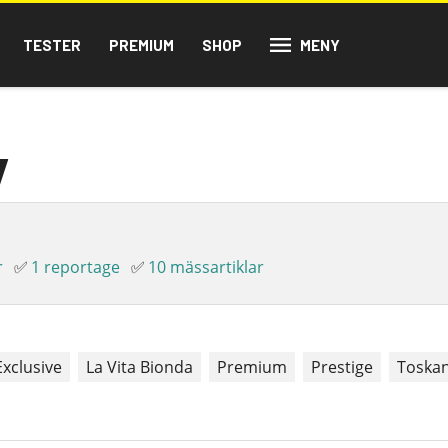
TESTER
PREMIUM
SHOP
MENY
y
r
✅
1 reportage
✅
10 mässartiklar
Exclusive
La Vita Bionda
Premium
Prestige
Toska