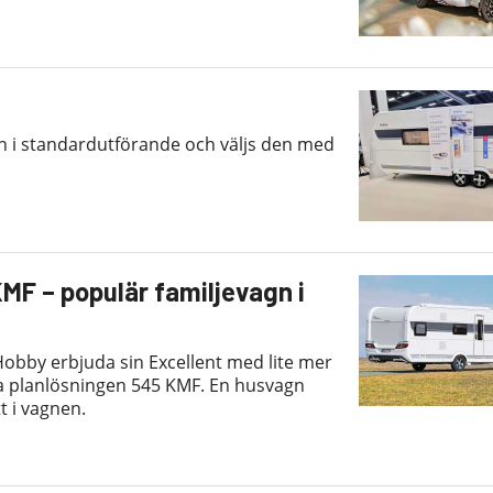
n i standardutförande och väljs den med
MF – populär familjevagn i
Hobby erbjuda sin Excellent med lite mer
ära planlösningen 545 KMF. En husvagn
 i vagnen.