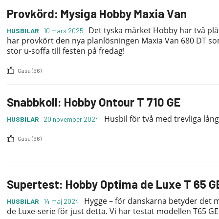
Provkörd: Mysiga Hobby Maxia Van
Det tyska märket Hobby har två plåt
HUSBILAR
10 mars 2025
har provkört den nya plan­lösningen Maxia Van 680 DT so
stor u-soffa till festen på fredag!
Gasa (66)
Snabbkoll: Hobby Ontour T 710 GE
Husbil för två med trevliga lån
HUSBILAR
20 november 2024
Gasa (66)
Supertest: Hobby Optima de Luxe T 65 G
Hygge – för danskarna betyder det m
HUSBILAR
14 maj 2024
de Luxe-serie för just detta. Vi har testat modellen T65 G