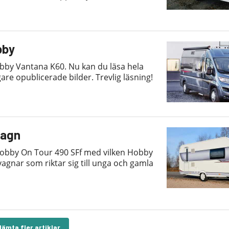
bby
bby Vantana K60. Nu kan du läsa hela
re opublicerade bilder. Trevlig läsning!
vagn
Hobby On Tour 490 SFf med vilken Hobby
 vagnar som riktar sig till unga och gamla
Hämta fler artiklar