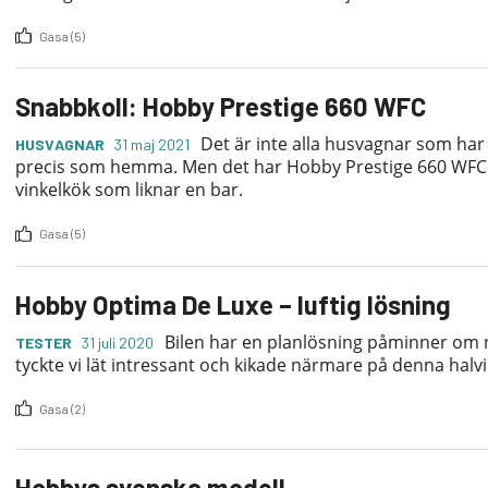
Gasa (5)
Snabbkoll: Hobby Prestige 660 WFC
Det är inte alla husvagnar som ha
HUSVAGNAR
31 maj 2021
precis som hemma. Men det har Hobby Prestige 660 WFC 
vinkelkök som liknar en bar.
Gasa (5)
Hobby Optima De Luxe – luftig lösning
Bilen har en planlösning påminner om n
TESTER
31 juli 2020
tyckte vi lät intressant och kikade närmare på denna halv
Gasa (2)
Hobbys svenska modell