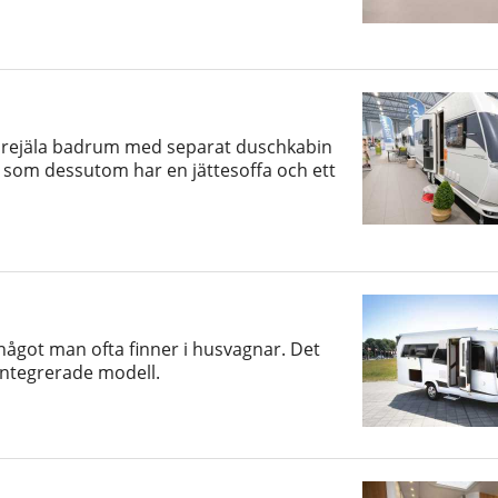
r rejäla badrum med separat duschkabin
som dessutom har en jättesoffa och ett
ågot man ofta finner i husvagnar. Det
integrerade modell.