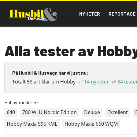
Hoppa
Main
till
NYHETER
REPORTAGE
navigation
huvudinnehåll
Alla tester av Hobb
På Husbil & Husvagn har vi just nu:
Totalt 58 artiklar om Hobby
✅
14 nyheter
✅
34 teste
Hobby-modeller:
640
780 WLU Nordic Edition
Deluxe
Excellent
Hobby Maxia 595 KML
Hobby Maxia 660 WQM