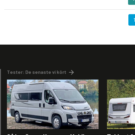
Paginering
Tester: De senaste vi kört