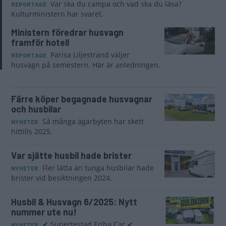
Var ska du campa och vad ska du läsa?
REPORTAGE
Kulturministern har svaret.
Ministern föredrar husvagn
framför hotell
Parisa Liljestrand väljer
REPORTAGE
husvagn på semestern. Här är anledningen.
Färre köper begagnade husvagnar
och husbilar
Så många ägarbyten har skett
NYHETER
hittills 2025.
Var sjätte husbil hade brister
Fler lätta än tunga husbilar hade
NYHETER
brister vid besiktningen 2024.
Husbil & Husvagn 6/2025: Nytt
nummer ute nu!
✔ Supertestad Eriba Car ✔
NYHETER