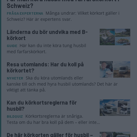
Schweiz?
Många undrar: Vilket körkort gäller i
FRÅGA EXPERTERNA
Schweiz? Här är expertens svar.
Länderna du bör undvika med B-
körkort
Här kan du inte köra tung husbil
GUIDE
med farfarskörkort.
Resa utomlands: Har du koll på
körkortet?
Ska du köra utomlands eller
NYHETER
kanske till och med hyra husbil utomlands? Det här är
viktigt att tänka på.
Kan du körkortsreglerna för
husbil?
Körkortsreglerna är snåriga.
BILDQUIZ
Testa om du har bra koll på dem – eller inte…
De här körkorten gäller för husbil –