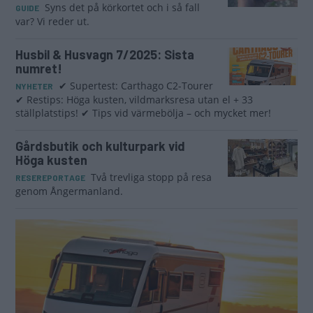
Syns det på körkortet och i så fall
GUIDE
var? Vi reder ut.
Husbil & Husvagn 7/2025: Sista
numret!
✔ Supertest: Carthago C2-Tourer
NYHETER
✔ Restips: Höga kusten, vildmarksresa utan el + 33
ställplatstips! ✔ Tips vid värmebölja – och mycket mer!
Gårdsbutik och kulturpark vid
Höga kusten
Två trevliga stopp på resa
RESEREPORTAGE
genom Ångermanland.