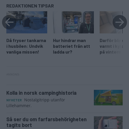
REDAKTIONEN TIPSAR
Då fryser tankarna
Hur hindrar man
Darför blir de
i husbilen: Undvik
batteriet från att
varmt i kylsk
vanliga missen!
ladda ur?
på vintern
Kolla in norsk campinghistoria
Nostalgitripp utanför
NYHETER
Lillehammer.
Så ser du om farfarsbehörigheten
tagits bort