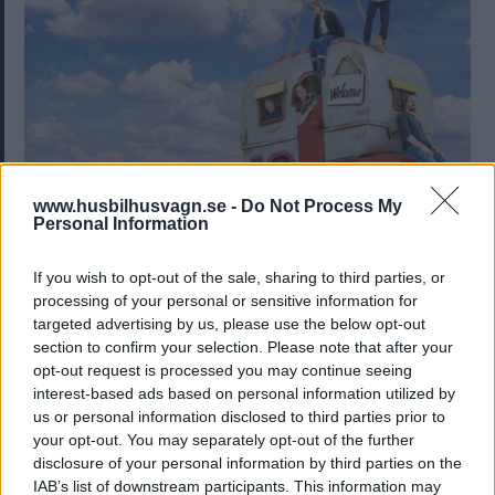
www.husbilhusvagn.se -
Do Not Process My
Vi säger hejdå
Personal Information
Husbil & Husvagn slutar att ges ut. Nr 7 2025 blir
NYHETER
If you wish to opt-out of the sale, sharing to third parties, or
sista numret.
processing of your personal or sensitive information for
targeted advertising by us, please use the below opt-out
Det här gäller för prenumeranter
section to confirm your selection. Please note that after your
Så kompenseras Husbil &
PREMIUM
opt-out request is processed you may continue seeing
Husvagns prenumeranter.
interest-based ads based on personal information utilized by
us or personal information disclosed to third parties prior to
your opt-out. You may separately opt-out of the further
Nu släpps biljetter till största
disclosure of your personal information by third parties on the
mässan
IAB’s list of downstream participants. This information may