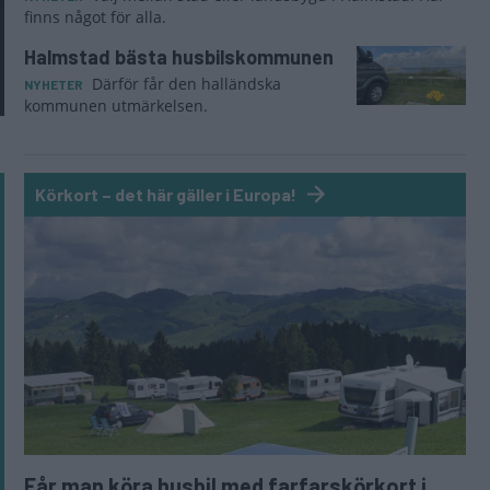
finns något för alla.
Halmstad bästa husbilskommunen
Därför får den halländska
NYHETER
kommunen utmärkelsen.
Körkort – det här gäller i Europa!
Får man köra husbil med farfarskörkort i