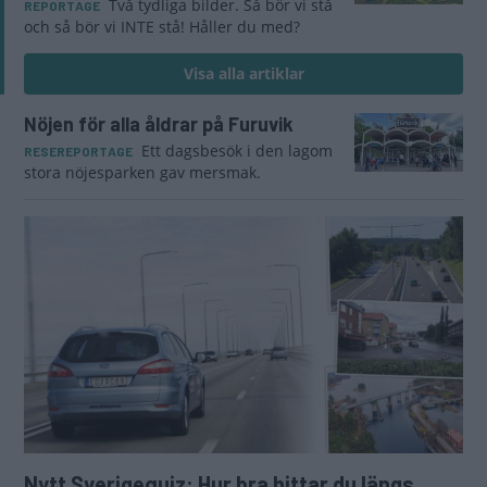
Två tydliga bilder. Så bör vi stå
REPORTAGE
och så bör vi INTE stå! Håller du med?
Visa alla artiklar
Nöjen för alla åldrar på Furuvik
Ett dagsbesök i den lagom
RESEREPORTAGE
stora nöjesparken gav mersmak.
Nytt Sverigequiz: Hur bra hittar du längs